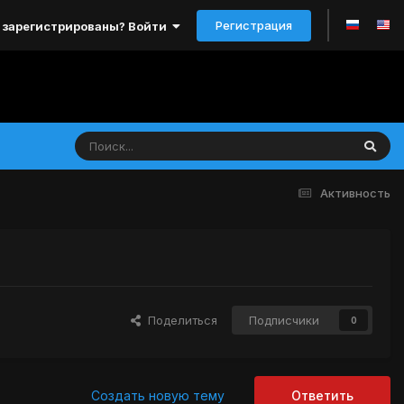
Регистрация
 зарегистрированы? Войти
Активность
Поделиться
Подписчики
0
Создать новую тему
Ответить