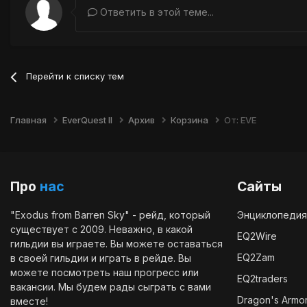
Ответить в этой теме...
Перейти к списку тем
Главная
EverQuest II
Архив
Корзина
От: EVE
Про
нас
Сайты
"Exodus from Barren Sky" - рейд, который
Энциклопедия
существует с 2009. Неважно, в какой
EQ2Wire
гильдии вы играете. Вы можете оставаться
EQ2Zam
в своей гильдии и играть в рейде. Вы
можете посмотреть наш
прогресс
или
EQ2traders
вакансии
. Мы будем рады сыграть с вами
Dragon's Armo
вместе!