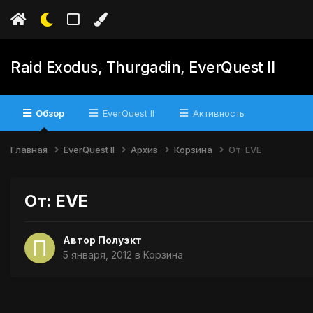
Raid Exodus, Thurgadin, EverQuest II
Обзор
EverQuest II
Активность
Главная
EverQuest II
Архив
Корзина
От: EVE
От: EVE
Автор
Полуэкт
5 января, 2012
в
Корзина