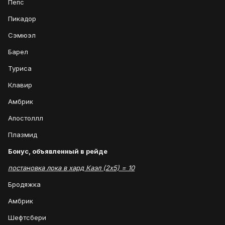
Пепс
Пикадор
Сэмюэл
Барел
Туриса
Клавир
Амбрик
Апостоллл
Плазмид
Бонус, объявленный в рейде
постановка лока в хард Каэл (2х5) = 10
Бродяжка
Амбрик
Шефтсбери