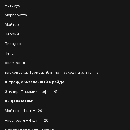
Астерус
Маргоритта
Мэйтор
Необий
Пикадор
Пепс
Апостоллл
Блоховозка, Туриса, Эльнир - заход на альта = 5
Штраф, объявленный в рейде
Эльнир, Плазмид - афк = -5
Выдача маны:
Мэйтор - 4 шт = -20
Апостоллл - 4 шт = -20
Нет записи в планире: -5