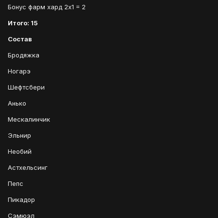
Бонус фарм хард 2х1 = 2
Итого: 15
Состав
Бродяжка
Ногарэ
Шефтсбери
Анько
Мескалинчик
Эльнир
Необий
Астхельсинг
Пепс
Пикадор
Сэмюэл