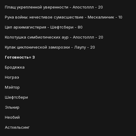
Плащ укрепленной уверенности - Апостоллл - 20
Руна войны: нечестивое сумасшествие - Мескалинчик - 10
Цеп архимагистерия - Шефтсбери - 80
Колотушка симбиотических аур - Апостоллл - 20
Кулак циклонической заморозки - Лаулу - 20
Готовность= 3
Бродяжка
Нограэ
Мэйтор
Шефтсбери
Эльнир
Необий
Астхельсинг