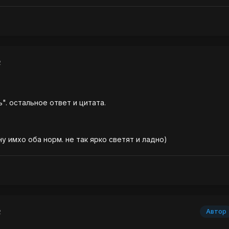
2
". остальное ответ и цитата.
 ну имхо оба норм. не так ярко светят и ладно)
2
Автор