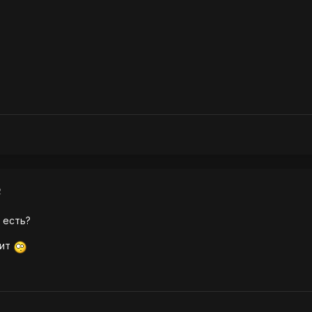
2
 есть?
сит