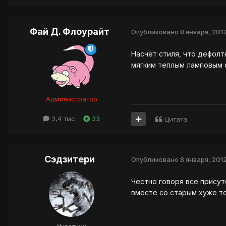
Фай Д. Флоурайт
Опубликовано
8 января, 201
Насчет стиля, что дефолтн
мягким теплым ламповым ф
Администратор
3,4 тыс
33
Цитата
Сэдзитери
Опубликовано
8 января, 201
Честно говоря все присут
вместе со старым хуже то