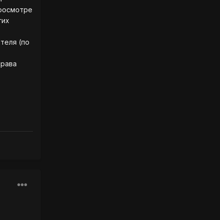
просмотре
гих
теля (по
права