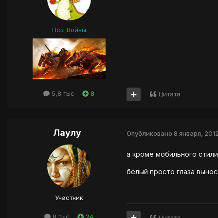
Псы Войны
5,8 тыс
8
Цитата
Лаулу
Опубликовано
8 января, 201
а кроме мобильного стили
белый просто глаза выно
Участник
8 тыс
24
Цитата