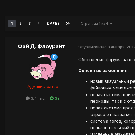
1
2
3
4
ДАЛЕЕ
Страница 1 из 4
Фай Д. Флоурайт
Опубликовано
8 января, 201
Обновление форума завер
Основные изменения:
новый визуальный р
Администратор
файловым менедже
новая система поис
3,4 тыс
33
периоды, так и с от
новая система пред
справа от названия 
система тэгов, кото
пользовательский п
численные ajax-изм