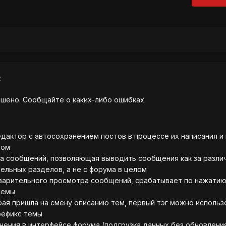
2
шено. Сообщайте о каких-либо ошибках.
едактор с автосохранением постов в процессе их написания и
ром
ка сообщений, позволяющая выводить сообщения как за разли
дельных разделов, а не с форума в целом
варительного просмотра сообщений, срабатывает по нажатию
темы
рая пришла на смену описанию тем, первый тэг можно использ
рефикс темы
енения в интерфейсе форума (подгрузка данных без обновлени