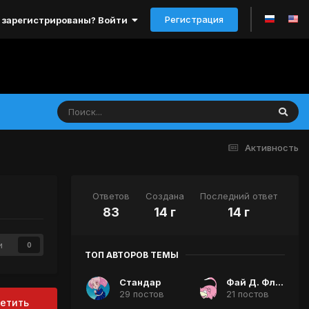
Регистрация
 зарегистрированы? Войти
Активность
Ответов
Создана
Последний ответ
83
14 г
14 г
и
0
ТОП АВТОРОВ ТЕМЫ
Стандар
Фай Д. Флоурайт
29 постов
21 постов
етить