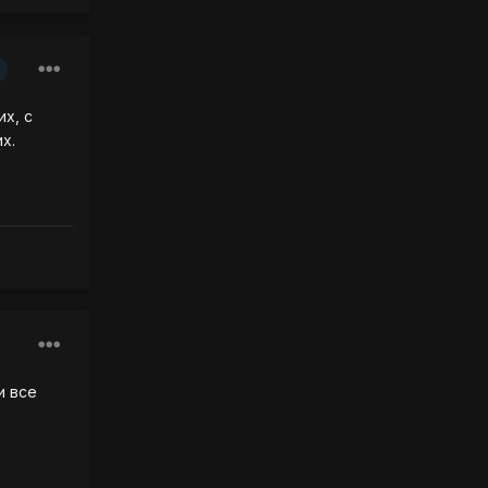
их, с
х.
и все