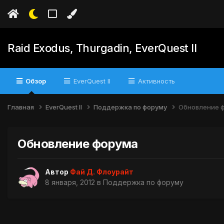
Raid Exodus, Thurgadin, EverQuest II
Обзор
EverQuest II
Активность
Главная
EverQuest II
Поддержка по форуму
Обновление 
Обновление форума
Автор
Фай Д. Флоурайт
8 января, 2012
в
Поддержка по форуму