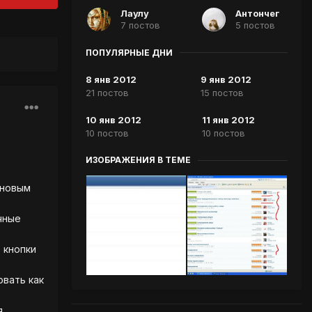
Лаулу
Антончег
7 постов
5 постов
ПОПУЛЯРНЫЕ ДНИ
8 янв 2012
9 янв 2012
21 постов
15 постов
10 янв 2012
11 янв 2012
10 постов
10 постов
ИЗОБРАЖЕНИЯ В ТЕМЕ
 новым
чные
 кнопки
овать как
я