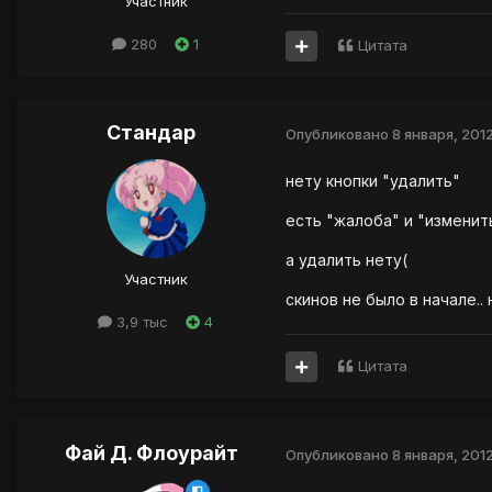
Участник
280
1
Цитата
Стандар
Опубликовано
8 января, 201
нету кнопки "удалить"
есть "жалоба" и "изменить
а удалить нету(
Участник
скинов не было в начале..
3,9 тыс
4
Цитата
Фай Д. Флоурайт
Опубликовано
8 января, 201