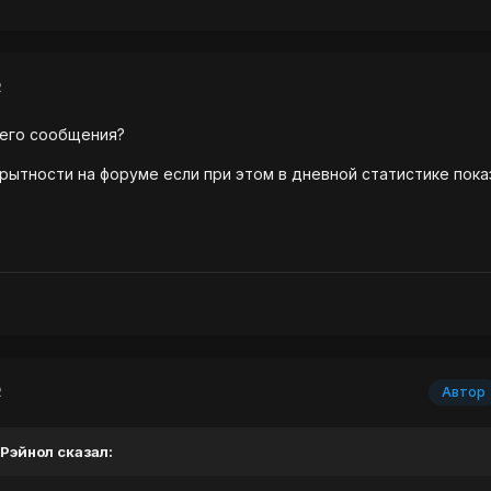
2
воего сообщения?
крытности на форуме если при этом в дневной статистике пок
2
Автор
 Рэйнол сказал: