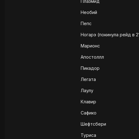
Плазмид
Необий
Пепс
Ногарэ (покинула рейд в 21
Марионс
Апостоллл
Пикадор
Легата
Лаулу
Клавир
Сафико
Шефтсбери
Туриса