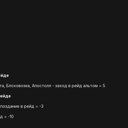
ейде
а, Блоховозка, Апостолл - заход в рейд альтом = 5
рейде
опоздание в рейд = -3
д = -10