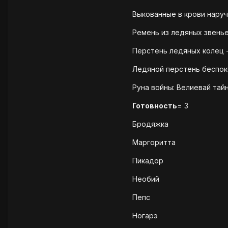
Выкованные в крови наруч
Ремень из ледяных звенье
Перстень ледяных колец -
Ледяной перстень беспоко
Руна войны: Велиевай тайн
Готовность
= 3
Бродяжка
Маргоритта
Пикадор
Необий
Пепс
Ногарэ