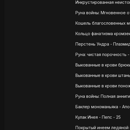
Инкрустированная неистов
Руна войны: Мгновенное о
Кошель благословенных мо
Кольцо фанатизма кромзек
Перстень Ундра - Плазмид
Руна: чистая порочность -
Выкованные в крови брюки
Выкованные в крови штаны
Выкованные в крови понож
Руна войны: Полная анниги
Баклер мономаньяка - Апо
Кулак Инея - Пепс - 25
Покрытый инеем ледяной к