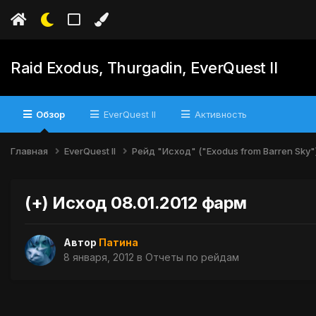
Raid Exodus, Thurgadin, EverQuest II
Обзор
EverQuest II
Активность
Главная
EverQuest II
Рейд "Исход" ("Exodus from Barren Sky"
(+) Исход 08.01.2012 фарм
Автор
Патина
8 января, 2012
в
Отчеты по рейдам