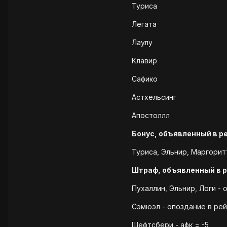
Туриса
Легата
Лаулу
Клавир
Сафико
Астхельсинг
Апостоллл
Бонус, объявленный в р
Туриса, Эльнир, Маргоритт
Штраф, объявленный в 
Пухаллин, Эльнир, Логи - 
Сэмюэл - опоздание в рей
Шефтсбери - афк = -5