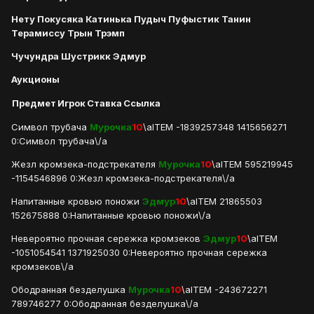
Нету Покусяка Катинька Пудыч Пуфыстик Танин
Терамиссу Трын Трэмп
Чучундра Шустрикк Эдмур
Аукционы
Предмет
Игрок
Ставка
Ссылка
Символ трубача
Мурочка
10
\aITEM -1839257348 1415656271
0:Символ трубача\/a
Жезл кромзека-подстрекателя
Мурочка
10
\aITEM 595219945
-1154546896 0:Жезл кромзека-подстрекателя\/a
Напитанные кровью поножи
Эдмур
10
\aITEM 21865503
152675888 0:Напитанные кровью поножи\/a
Невероятно прочная сережка кромзеков
Эдмур
10
\aITEM
-1051054541 1371925030 0:Невероятно прочная сережка
кромзеков\/a
Ободранная безделушка
Мурочка
10
\aITEM -243672271
789746277 0:Ободранная безделушка\/a