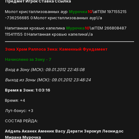
Предмет
Игрок
Ставка
Ссылка
Молот кристаллизованных аур
Мурочка
10
\aITEM 197155215
-736256685 0:Молот кристаллизованных аур\/a
Напитанная кровью капелина
Мурочка
10
\aITEM 266808487
115411155 0:Напитанная кровью капелина\/a
Зона Храм Раллоса Зека: Каменный Фундамент
Начислено за Зону - 7
Вход в Зону (МСК): 09.01.2012 22:45:08
Выход из Зоны (МСК): 09.01.2012 23:48:24
Время в Зоне: 1:03:16
Время: +4
Лут-бонус: +3
СОСТАВ РЕЙДА:
Абдель Аканех Аменик Васу Дерати Зерокул Леонидос
Мирана Мурочка