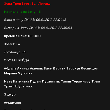
Зона Трон Бурь: Зал Легенд
Начислено за Зону - 5
Вход в Зону (МСК): 09.01.2012 22:01:43
Выход из Зоны (МСК): 09.01.2012 22:39:53
Время в Зоне: 0:38:10
Время: +4
Лут-бонус: +1
СОСТАВ РЕЙДА:
Абдель Аканех Аменик Васу Дерати Зерокул Леонидос
Мирана Мурочка
Нету Катинька Пудыч Пуфыстик Танин Терамиссу Трын
Трэмп Шустрикк
Эдмур
Аукционы