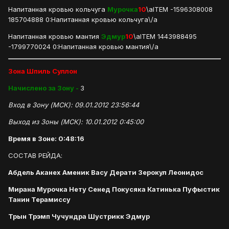
Напитанная кровью кольчуга
Мурочка
10
\aITEM -1596308008
185704888 0:Напитанная кровью кольчуга\/a
Напитанная кровью мантия
Эдмур
10
\aITEM 1443988495
-1799770024 0:Напитанная кровью мантия\/a
Зона Шпиль Суллон
Начислено за Зону -
3
Вход в Зону (МСК): 09.01.2012 23:56:44
Выход из Зоны (МСК): 10.01.2012 0:45:00
Время в Зоне: 0:48:16
СОСТАВ РЕЙДА:
Абдель Аканех Аменик Васу Дерати Зерокул Леонидос
Мирана Мурочка Нету Сенед Покусяка Катинька Пуфыстик
Танин Терамиссу
Трын Трэмп Чучундра Шустрикк Эдмур