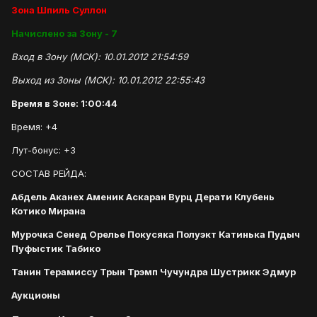
Зона Шпиль Суллон
Начислено за Зону - 7
Вход в Зону (МСК): 10.01.2012 21:54:59
Выход из Зоны (МСК): 10.01.2012 22:55:43
Время в Зоне: 1:00:44
Время: +4
Лут-бонус: +3
СОСТАВ РЕЙДА:
Абдель Аканех Аменик Аскаран Вурц Дерати Клубень
Котико Мирана
Мурочка Сенед Орелье Покусяка Полуэкт Катинька Пудыч
Пуфыстик Табико
Танин Терамиссу Трын Трэмп Чучундра Шустрикк Эдмур
Аукционы