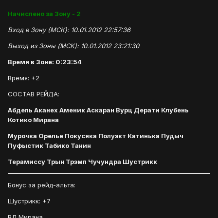
Начислено за Зону - 2
Вход в Зону (МСК): 10.01.2012 22:57:36
Выход из Зоны (МСК): 10.01.2012 23:21:30
Время в Зоне: 0:23:54
Время: +2
СОСТАВ РЕЙДА:
Абдель Аканех Аменик Аскаран Вурц Дерати Клубень
Котико Мирана
Мурочка Орелье Покусяка Полуэкт Катинька Пудыч
Пуфыстик Табико Танин
Терамиссу Трын Трэмп Чучундра Шустрикк
Бонус за рейд-альта:
Шустрикк: +7
РЛ Мирана.