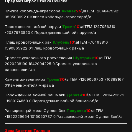
Предмет
Игрок
Ставка
Ссылка
Клипса кобольда-агрессора
Аканех
25
\aITEM -2048475921
350503692 0:Клипса кобольда-агрессора\/a
Порожденные войной наручи
Трэмп
10
\aITEM 1247086310
-2037973523 0:Порожденные войной наручи\/a
Плащ кровоточащих ран
Клубень
10
\aITEM -76493816
1590865922 0:Плащ кровоточащих ран\/a
Браслет ускоренного расчленения
Шустрикк
10
\aITEM
2020238190 1842004225 0:Браслет ускоренного
расчленения\/a
Камень жителя мира
Трэмп
30
\aITEM -1269056753 710388167
0:Камень жителя мира\/a
Порожденные войной башмаки
Дерати
10
\aITEM -2011422672
-1980174863 0:Порожденные войной башмаки\/a
Разъяряющий жезл Суллон Зек
Покусяка
10
\aITEM
-1822229654 1015050737 0:Разъяряющий жезл Суллон Зек\/a
Зона Бастион Таллона