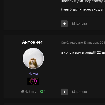
Шассек 5 дкп -перезаход
Лунь 5 дкп - перезаход а
Цитата
Антончег
Опубликовано
13 января, 20
я хочу к вам в рейд!!!! 22 д
Исход
6,3 тыс
1
Цитата