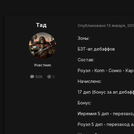
Тад
Опубликовано
13 января, 20
Зоны:
БЗТ-ап дебаффов
Состав:
Участник
Роуэл - Копп - Соико - Ка
506
0
Начислено:
17 дкп (бонус за ап дебаф
Бонус:
Иеремия 5 дкп - перезахо
Роуэл 5 дкп - перезаход 