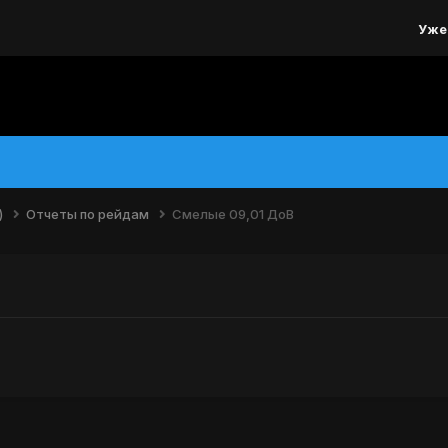
Уже
)
Отчеты по рейдам
Смелые 09,01 ДоВ