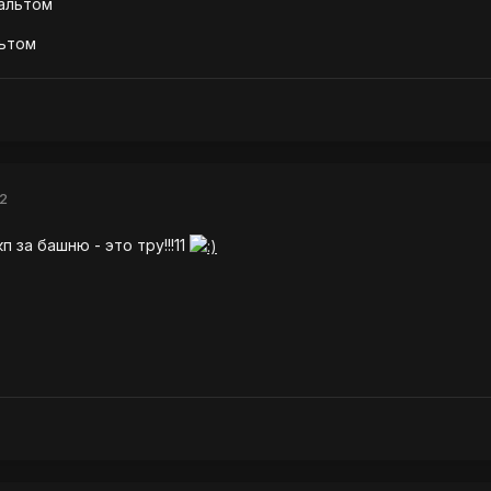
 альтом
льтом
12
кп за башню - это тру!!!11