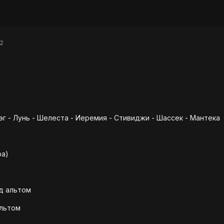
12
рэг - Лунь - Шелеста - Иеремия - Стивиджи - Шассек - Мантека
фа)
д альтом
альтом