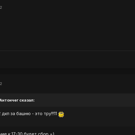
12
12
 Антончег сказал:
2 дкп за башню - это тру!!!11
ние к 17-30 будет сбор =)