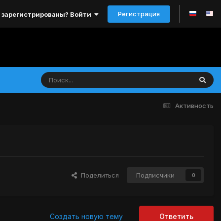
Регистрация
 зарегистрированы? Войти
Активность
Поделиться
Подписчики
0
Создать новую тему
Ответить