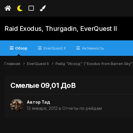
Raid Exodus, Thurgadin, EverQuest II
Обзор
EverQuest II
Активность
Главная
EverQuest II
Рейд "Исход" ("Exodus from Barren Sky"
Смелые 09,01 ДоВ
Автор
Тад
13 января, 2012
в
Отчеты по рейдам