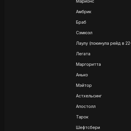
Марионс
Амбрик
Браб
Сэмюэл
Лаулу (покинула рейд в 22
Легата
Маргоритта
Анько
Мэйтор
Астхельсинг
Апостолл
Тарок
Шефтсбери