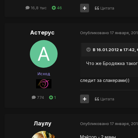
16,8 тыс
46
Цитата
Астерус
Опубликовано
17 января, 20
В 16.01.2012 в 17:42
Что же Бродяжка таког
Исход
следит за слакерами))
774
1
Цитата
Лаулу
Опубликовано
17 января, 20
Мэйтор - 2 маны