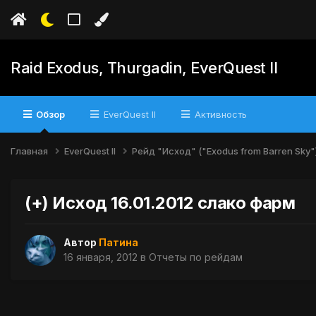
Raid Exodus, Thurgadin, EverQuest II
Обзор
EverQuest II
Активность
Главная
EverQuest II
Рейд "Исход" ("Exodus from Barren Sky"
(+) Исход 16.01.2012 слако фарм
Автор
Патина
16 января, 2012
в
Отчеты по рейдам