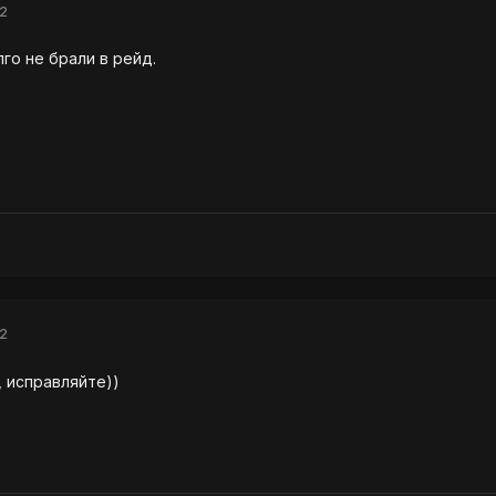
12
лго не брали в рейд.
12
, исправляйте))