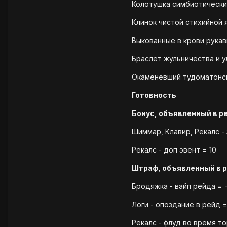
Колотушка симбиотических
Клинок чистой стихийной я
Выкованные в крови рукави
Браслет жульничества и ул
Окаменевший тудоматонски
Готовность
Бонус, объявленный в р
Шиммар, Клавир, Рекалс -
Рекалс - доп эвент = 10
Штраф, объявленный в 
Бродяжка - вайп рейда = -
Логи - опоздание в рейд =
Рекалс - флуд во время то