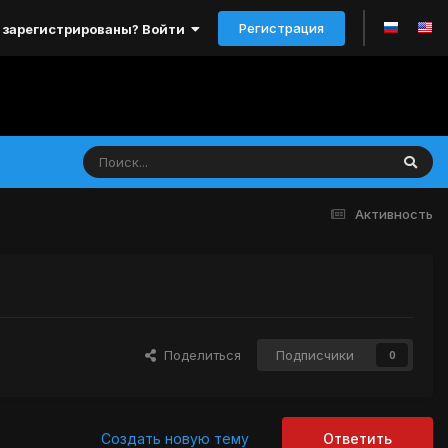
Регистрация
 зарегистрированы? Войти
Активность
Поделиться
Подписчики
0
Создать новую тему
Ответить