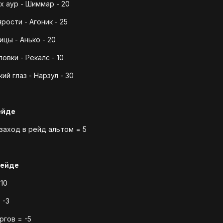
 аур - Шиммар - 20
рости - Агоник - 25
цы - Анько - 20
овки - Рекалс - 10
й глаз - Нарзул - 30
ейде
 заход в рейд альтом = 5
рейде
10
 -3
ргов = -5