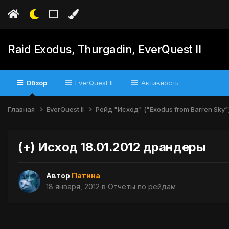
Raid Exodus, Thurgadin, EverQuest II
Обзор
EverQuest II
Активность
Главная
EverQuest II
Рейд "Исход" ("Exodus from Barren Sky"
(+) Исход 18.01.2012 драндеры
Автор
Патина
18 января, 2012
в
Отчеты по рейдам