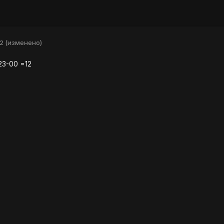
12
(изменено)
23-00 =12