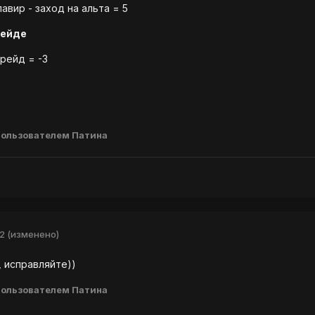
лавир - заход на альта = 5
рейде
 рейд = -3
5
ользователем Патина
12
(изменено)
, исправляйте))
ользователем Патина