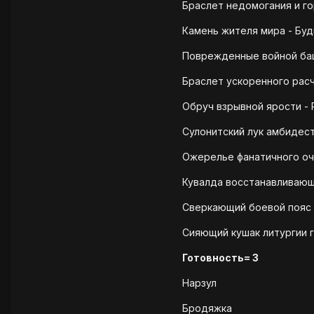
Браслет недомогания и гор
Камень жителя мира - Буд
Поврежденные войной баш
Браслет ускоренного расч
Обруч взрывной ярости - Р
Сулонитский лук амбидест
Ожерелье фанатичного очи
Кувалда восстанавливающ
Сверкающий боевой пояс 
Сияющий кушак литургии г
Готовность= 3
Нарзул
Бродяжка