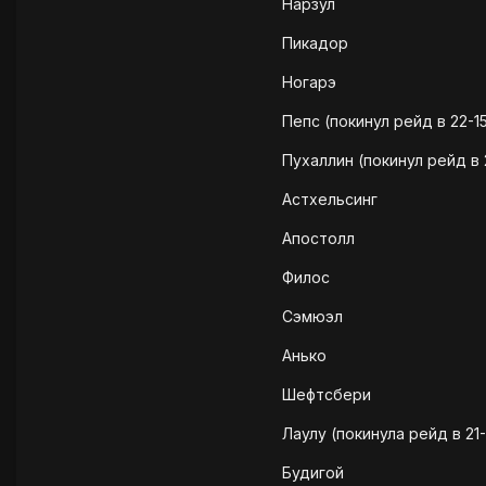
Нарзул
Пикадор
Ногарэ
Пепс (покинул рейд в 22-1
Пухаллин (покинул рейд в 
Астхельсинг
Апостолл
Филос
Сэмюэл
Анько
Шефтсбери
Лаулу (покинула рейд в 21
Будигой