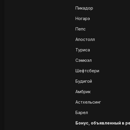
Пикадор
Ногарэ
Пепс
Апостолл
Туриса
Сэмюэл
Шефтсбери
Будигой
Амбрик
Астхельсинг
Барел
Бонус, объявленный в р