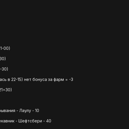
1-00)
30)
-30)
ь в 22-15) нет бонуса за фарм = -3
21=30)
ывания - Лаулу - 10
кавник - Шефтсбери - 40