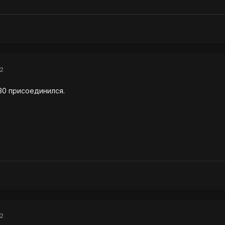
12
:30 присоединился.
12