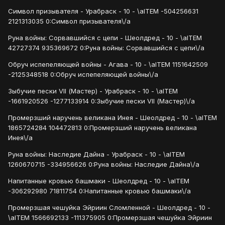
Символ призывателя - Урабраск - 10 - \aITEM -504256631
2121313035 0:Символ призывателя\/a
Руна войны: Сорвавшийся с цепи - Шеолдред - 10 - \aITEM
42727374 935369672 0:Руна войны: Сорвавшийся с цепи\/a
Обруч испепеляющей войны - Агава - 10 - \aITEM 1151642509
-2125348518 0:Обруч испепеляющей войны\/a
Зыбучие пески VII (Мастер) - Урабраск - 10 - \aITEM
-1661920526 -1277133914 0:Зыбучие пески VII (Мастер)\/a
Промерзший наручень великана Инея - Шеолдред - 10 - \aITEM
1865724284 104472813 0:Промерзший наручень великана
Инея\/a
Руна войны: Наследие Дайна - Урабраск - 10 - \aITEM
1260670715 -334956626 0:Руна войны: Наследие Дайна\/a
Напитанные кровью башмаки - Шеолдред - 10 - \aITEM
-306292980 71811754 0:Напитанные кровью башмаки\/a
Промерзшая чешуйка Эйриин Сломленной - Шеолдред - 10 -
\aITEM 1566692133 -111375905 0:Промерзшая чешуйка Эйриин