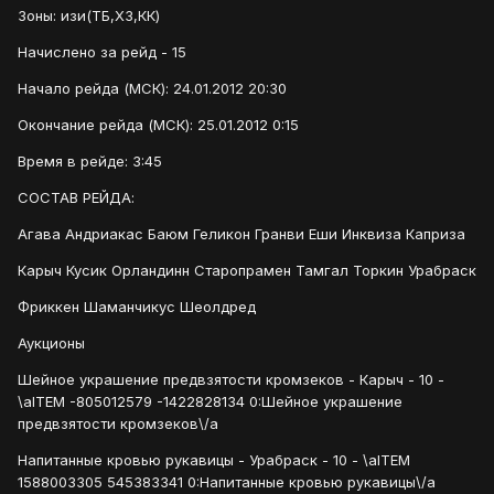
Зоны: изи(ТБ,ХЗ,КК)
Начислено за рейд - 15
Начало рейда (МСК): 24.01.2012 20:30
Окончание рейда (МСК): 25.01.2012 0:15
Время в рейде: 3:45
СОСТАВ РЕЙДА:
Агава Андриакас Баюм Геликон Гранви Еши Инквиза Каприза
Карыч Кусик Орландинн Старопрамен Тамгал Торкин Урабраск
Фриккен Шаманчикус Шеолдред
Аукционы
Шейное украшение предвзятости кромзеков - Карыч - 10 -
\aITEM -805012579 -1422828134 0:Шейное украшение
предвзятости кромзеков\/a
Напитанные кровью рукавицы - Урабраск - 10 - \aITEM
1588003305 545383341 0:Напитанные кровью рукавицы\/a