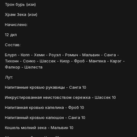
Трон бурь (изи)
Храм Зека (изи)
Начислено:
12 дкп
Состав:
Блурп - Копп - Хеми - Роуэл - Ромыч - Мальвин - Санга -
Тихонн - Соико - Шассек - Киор - Фроб - Мантека - Карэг -
Фалкор - Шелеста
Лут:
Напитанные кровью рукавицы - Санга 10
Инкрустированная неистовством сережка - Шассек 10
Напитанная кровью капелина - Фроб 10
Напитанный кровью капюшон - Санга 10
Кошель молний зека - Мальвин 10