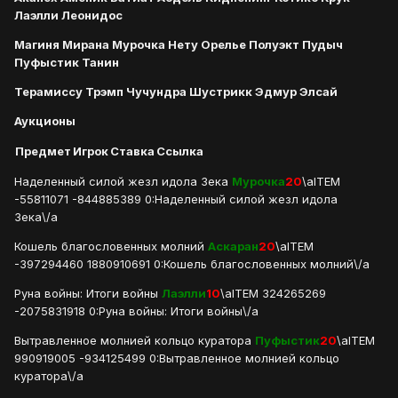
Лаэлли Леонидос
Магиня Мирана Мурочка Нету Орелье Полуэкт Пудыч
Пуфыстик Танин
Терамиссу Трэмп Чучундра Шустрикк Эдмур Элсай
Аукционы
Предмет
Игрок
Ставка
Ссылка
Наделенный силой жезл идола Зека
Мурочка
20
\aITEM
-55811071 -844885389 0:Наделенный силой жезл идола
Зека\/a
Кошель благословенных молний
Аскаран
20
\aITEM
-397294460 1880910691 0:Кошель благословенных молний\/a
Руна войны: Итоги войны
Лаэлли
10
\aITEM 324265269
-2075831918 0:Руна войны: Итоги войны\/a
Вытравленное молнией кольцо куратора
Пуфыстик
20
\aITEM
990919005 -934125499 0:Вытравленное молнией кольцо
куратора\/a