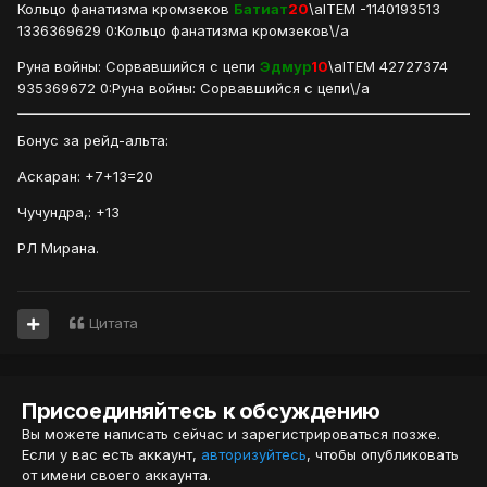
Кольцо фанатизма кромзеков
Батиат
20
\aITEM -1140193513
1336369629 0:Кольцо фанатизма кромзеков\/a
Руна войны: Сорвавшийся с цепи
Эдмур
10
\aITEM 42727374
935369672 0:Руна войны: Сорвавшийся с цепи\/a
Бонус за рейд-альта:
Аскаран: +7+13=20
Чучундра,: +13
РЛ Мирана.
Цитата
Присоединяйтесь к обсуждению
Вы можете написать сейчас и зарегистрироваться позже.
Если у вас есть аккаунт,
авторизуйтесь
, чтобы опубликовать
от имени своего аккаунта.