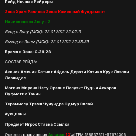
Рейд Ночные Рейдеры
Зона Храм Раллоса Зека: Каменный Фундамент
Начислено за Зону - 2
Вход в Зону (МСК): 22.01.2012 22:02:11
Выход из Зоны (МСК): 22.01.2012 22:38:39
Время в Зоне: 0:36:28
СОСТАВ РЕЙДА:
Аканех Аменик Батиат Абдель Дерати Котико Крук Лаэлли
Леонидос
Магиня Мирана Нету Орелье Полуэкт Пудыч Аскаран
Пуфыстик Танин
Терамиссу Трэмп Чучундра Эдмур Элсай
Аукционы
Предмет
Игрок
Ставка
Ссылка
Осколок разрушения
Аскаран
10
\aITEM 188537311 -57674096