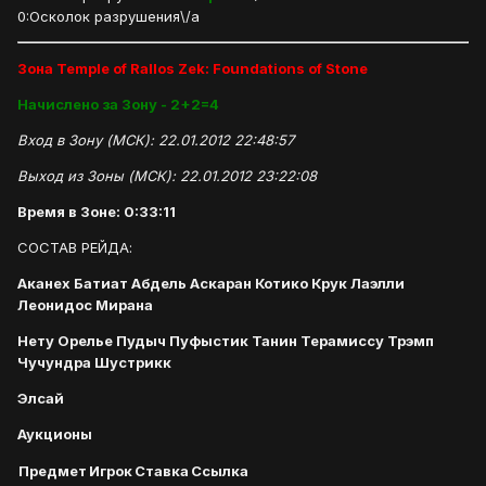
0:Осколок разрушения\/a
Зона Temple of Rallos Zek: Foundations of Stone
Начислено за Зону - 2+2=4
Вход в Зону (МСК): 22.01.2012 22:48:57
Выход из Зоны (МСК): 22.01.2012 23:22:08
Время в Зоне: 0:33:11
СОСТАВ РЕЙДА:
Аканех Батиат Абдель Аскаран Котико Крук Лаэлли
Леонидос Мирана
Нету Орелье Пудыч Пуфыстик Танин Терамиссу Трэмп
Чучундра Шустрикк
Элсай
Аукционы
Предмет
Игрок
Ставка
Ссылка