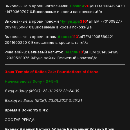
Выкованные в крови наголенники
Лаэлли
20
\aITEM 1934125470
-1470360797 0:Выкованные в крови наголенники\/a
Выкованные в крови поножи
Чучундра
310
\aITEM -701608277
2094635047 0:Выкованные в крови поножи\/a
Выкованные в крови штаны
Аканех
110
\aITEM 1905589421
2041600220 0:Выкованные в крови штаны\/a
Руна войны: Велиевый напиток
Лаэлли
10
\aITEM 2014864195
-2030528076 0:Руна войны: Велиевый напиток\/a
Зона Temple of Rallos Zek: Foundations of Stone
Начислено за Зону - 3+5=8
Вход в Зону (МСК): 22.01.2012 23:24:39
Выход из Зоны (МСК): 23.01.2012 0:45:21
Время в Зоне: 1:20:42
СОСТАВ РЕЙДА:
Аканех Аменик Батиат Абдель Киднепинг Котико Крук