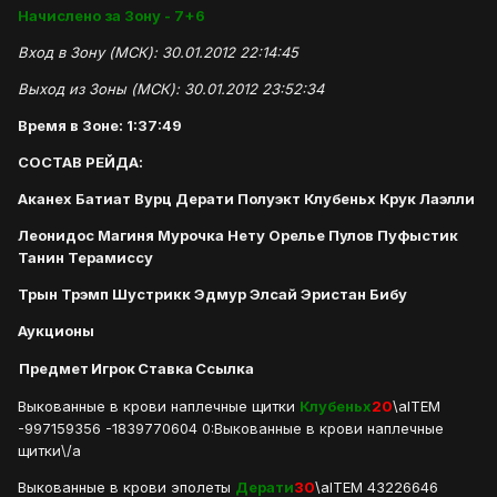
Начислено за Зону - 7+6
Вход в Зону (МСК): 30.01.2012 22:14:45
Выход из Зоны (МСК): 30.01.2012 23:52:34
Время в Зоне: 1:37:49
СОСТАВ РЕЙДА:
Аканех Батиат Вурц Дерати Полуэкт Клубеньх Крук Лаэлли
Леонидос Магиня Мурочка Нету Орелье Пулов Пуфыстик
Танин Терамиссу
Трын Трэмп Шустрикк Эдмур Элсай Эристан Бибу
Аукционы
Предмет
Игрок
Ставка
Ссылка
Выкованные в крови наплечные щитки
Клубеньх
20
\aITEM
-997159356 -1839770604 0:Выкованные в крови наплечные
щитки\/a
Выкованные в крови эполеты
Дерати
30
\aITEM 43226646