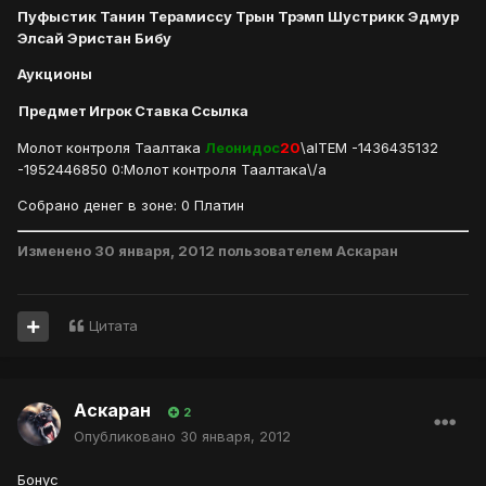
Пуфыстик Танин Терамиссу Трын Трэмп Шустрикк Эдмур
Элсай Эристан Бибу
Аукционы
Предмет
Игрок
Ставка
Ссылка
Молот контроля Таалтака
Леонидос
20
\aITEM -1436435132
-1952446850 0:Молот контроля Таалтака\/a
Собрано денег в зоне: 0 Платин
Изменено
30 января, 2012
пользователем Аскаран
Цитата
Аскаран
2
Опубликовано
30 января, 2012
Бонус