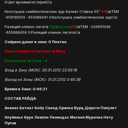
0:Цеп архимагистерия\/a
Колотушка симбиотических аур Батиат Ставка 55"
55
\aITEM
-956195514 -454586441 0:Колотушка симбиотических аур\/a
Разящий клинок легата
Пуфыстик
20
\aITEM -334601046
-655999459 0:Разящий клинок легата\/a
Собрано денег в зоне: 0 Платин
Зона Kraytoc's Fortress of Rime
Начислено за Зону - 4
Вход в Зону (МСК): 30.01.2012 23:59:18
Выход из Зоны (МСК): 31.01.2012 0:45:39
Время в Зоне: 0:46:21
СОСТАВ РЕЙДА:
Аканех Батиат Бибу Сенед Орелье Вурц Дерати Полуэкт
Клубеньх Крук Лаэлли Леонидос Магиня Мурочка Нету
Пулов