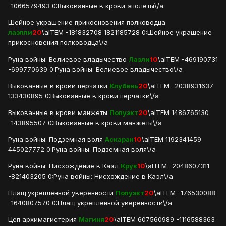
-1066579493 0:Выкованные в крови эполеты\/a
Шейное украшение прикосновения полководца
лаэлли
20
\aITEM -181832708 1821185728 0:Шейное украшение
прикосновения полководца\/a
Руна войны: Велиевое владычество
Лаэли
10
\aITEM -469190731
-699770639 0:Руна войны: Велиевое владычество\/a
Выкованные в крови перчатки
Клубень
20
\aITEM -2038931637
133430895 0:Выкованные в крови перчатки\/a
Выкованные в крови манжеты
Полуэкт
20
\aITEM 1486765130
-143895507 0:Выкованные в крови манжеты\/a
Руна войны: Подземная воля
Аскаран
10
\aITEM 1192341459
445027772 0:Руна войны: Подземная воля\/a
Руна войны: Нисхождение в Каэл
Крук
10
\aITEM -2048607311
-821403205 0:Руна войны: Нисхождение в Каэл\/a
Плащ укрепленной уверенности
Полуэкт
20
\aITEM -176530088
-1640807570 0:Плащ укрепленной уверенности\/a
Цеп архимагистерия
Магиня
20
\aITEM 607560989 -1116588363