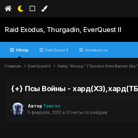
Raid Exodus, Thurgadin, EverQuest II
Обзор
EverQuest II
Активность
Главная
EverQuest II
Рейд "Исход" ("Exodus from Barren Sky"
{+} Псы Войны - хард(ХЗ),хард(ТБ)
Автор
Тамгал
5 февраля, 2012
в
Отчеты по рейдам