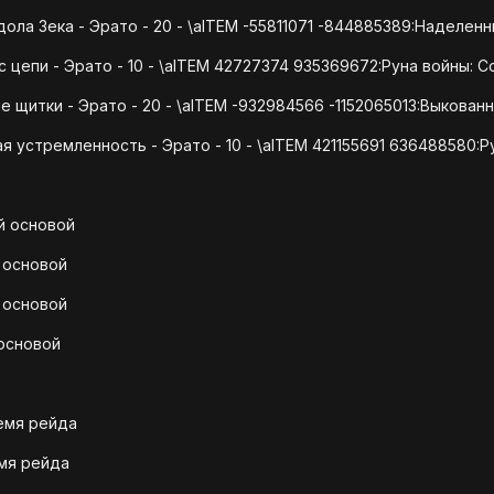
ола Зека - Эрато - 20 - \aITEM -55811071 -844885389:Наделенн
 цепи - Эрато - 10 - \aITEM 42727374 935369672:Руна войны: С
 щитки - Эрато - 20 - \aITEM -932984566 -1152065013:Выкован
я устремленность - Эрато - 10 - \aITEM 421155691 636488580:
й основой
 основой
 основой
 основой
емя рейда
емя рейда