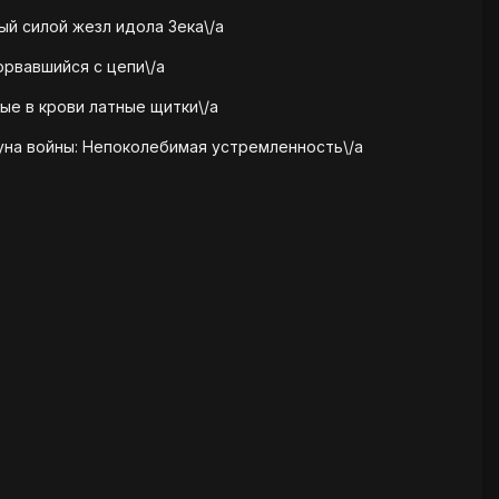
ый силой жезл идола Зека\/a
орвавшийся с цепи\/a
ные в крови латные щитки\/a
Руна войны: Непоколебимая устремленность\/a