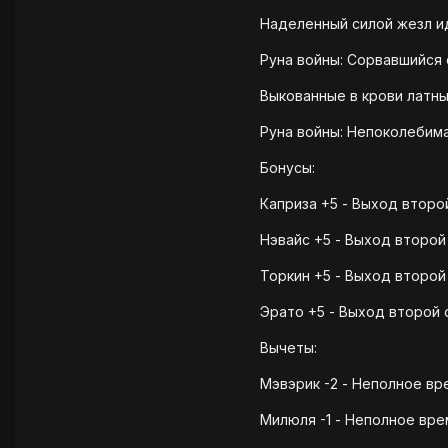
Наделенный силой жезл ид
Руна войны: Сорвавшийся с
Выкованные в крови латные
Руна войны: Непоколебима
Бонусы:
Каприза +5 - Выход второ
Нэвайс +5 - Выход второй
Торкин +5 - Выход второй
Эрато +5 - Выход второй
Вычеты:
Мэвэрик -2 - Неполное вр
Милюля -1 - Неполное вр