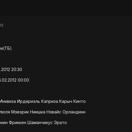
12
зи(ТБ)
.2012 20:30
.02.2012 00:00
 Инквиза Ирдириэль Каприза Карыч Кинто
илюля Мэвэрик Ниишка Нэвайс Орландинн
кин Фриккен Шаманчикус Эрато