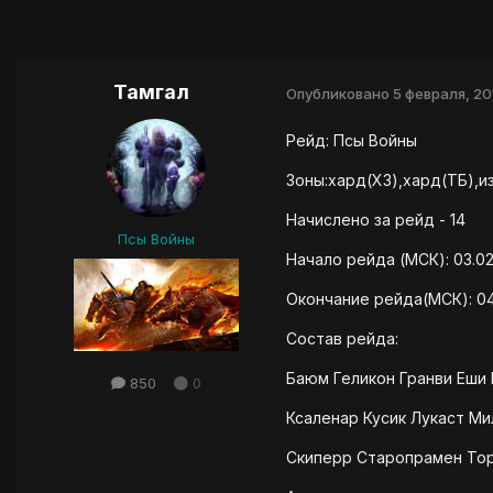
Тамгал
Опубликовано
5 февраля, 20
Рейд: Псы Войны
Зоны:хард(ХЗ),хард(ТБ),и
Начислено за рейд - 14
Псы Войны
Начало рейда (МСК): 03.02
Окончание рейда(МСК): 04
Состав рейда:
Баюм Геликон Гранви Еши
850
0
Ксаленар Кусик Лукаст М
Скиперр Старопрамен Тор