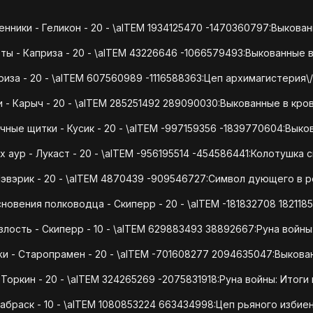
нники - Геликон - 20 - \aITEM 1934125470 -1470360797:Выкован
ты - Каприза - 20 - \aITEM 43226646 -1066579493:Выкованные в
иза - 20 - \aITEM 607560989 -1116588363:Цеп архимагистерия\
 - Карыч - 20 - \aITEM 285251492 289090030:Выкованные в кро
чные щитки - Кусик - 20 - \aITEM -997159356 -1839770604:Выко
 аур - Лукаст - 20 - \aITEM -956195514 -454586441:Колотушка 
эвэрик - 20 - \aITEM 4870439 -909546727:Символ дующего в р
овения полководца - Скиперр - 20 - \aITEM -181832708 18211
злость - Скиперр - 10 - \aITEM 629883493 38892667:Руна войны
и - Старопрамен - 20 - \aITEM -701608277 2094635047:Выкова
 Торкин - 20 - \aITEM 324265269 -2075831918:Руна войны: Итоги
абраск - 10 - \aITEM 1080853224 663434998:Цеп рьяного избиен