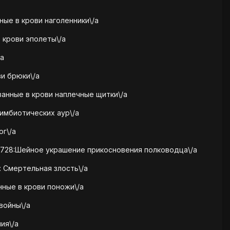
ные в крови наголенники\/a
 крови эполеты\/a
/a
ви брюки\/a
ванные в крови наплечные щитки\/a
симбиотических аур\/a
ог\/a
85728:Шейное украшение прикосновения полководца\/a
: Смертельная злость\/a
нные в крови поножи\/a
 войны\/a
ия\/a