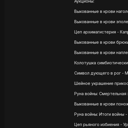
Аукционы:
Выкованные в крови наголе
Выкованные в крови эполе
Цеп архимагистерия - Капр
Выкованные в крови брюки
Выкованные в крови напле
Колотушка симбиотических
Символ дующего в рог - М
Шейное украшение прикосн
Руна войны: Смертельная 
Выкованные в крови понож
Руна войны: Итоги войны -
Цеп рьяного избиения - Ур