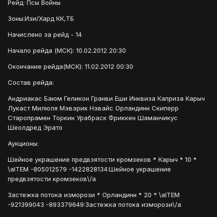
Рейд: Псы Войны
Зоны:Изи/Хард КК,ТБ
Начислено за рейд - 14
Начало рейда (МСК): 10.02.2012 20:30
Окончание рейда(МСК): 11.02.2012 00:30
Состав рейда:
Андриакас Баюм Геликон Гранви Еши Инквиза Каприза Карыч
Лукаст Милюля Мэвэрик Нэвайс Орландинн Скиперр
Старопрамен Торкин Урабраск Фриккен Шаманчикус
Шеолдред Эрато
Аукционы:
Шейное украшение предвзятости кромзеков * Карыч * 10 *
\aITEM -805012579 -1422828134:Шейное украшение
предвзятости кромзеков\/a
Застежка потока изморози * Орландинн * 20 * \aITEM
-921399043 -893379649:Застежка потока изморози\/a