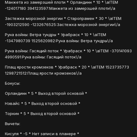
Манжета из замерзшей плоти * Орландинн * 10 * \aITEM
-124017180 394123597:Манжета из замерзшей плоти\/a
Застежка морозной энергии * Старопрамен * 30 * \aITEM
-1903212590 -1232676525:Застежка морозной энергии\/a
Руна войны: Ветра тундры * Урабраск * 10 * \aITEM
-1347980739 1525620982:Руна войны: Ветра тундры\/a
Руна войны: Гасящий поток * Урабраск * 10 * \aITEM -370141093
4990591:Руна войны: Гасящий поток\/a
Плащ ярости кромзеков * Урабраск * 20 * \aITEM 1523735773
1298721512:Плащ ярости кромзеков\/a
Бонусы:
Орландинн * 5 * Выход второй основой *
Нэвайс * 5 * Выход второй основой *
Торкин * 5 * Выход второй основой *
Вычеты:
Кисуля * -5 * Нет записи в планере *