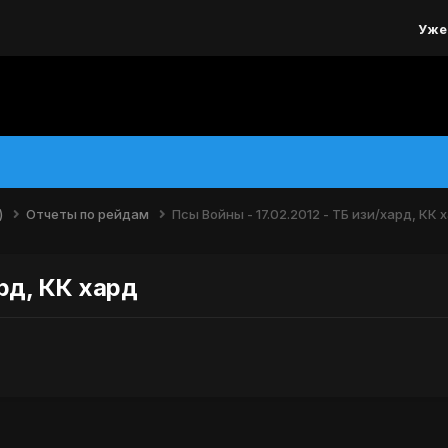
Уже
)
Отчеты по рейдам
Псы Войны - 17.02.2012 - ТБ изи/хард, КК 
ард, КК хард