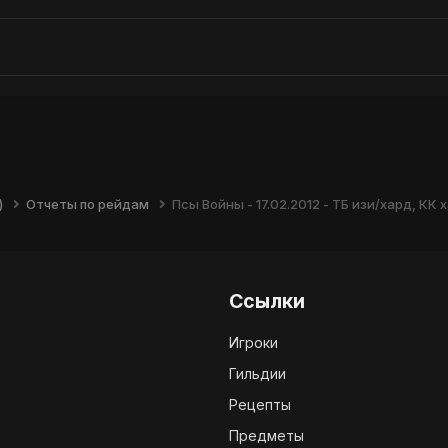
)
Отчеты по рейдам
Псы Войны - 17.02.2012 - ТБ изи/хард, КК 
Ссылки
Игроки
Гильдии
Рецепты
Предметы