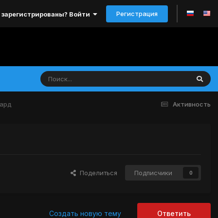
Регистрация
 зарегистрированы? Войти
хард
Активность
Поделиться
Подписчики
0
Создать новую тему
Ответить