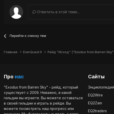
Ответить в этой теме...
Перейти к списку тем
Главная
EverQuest II
Рейд "Исход" ("Exodus from Barren Sky"
Про
нас
Сайты
"Exodus from Barren Sky" - рейд, который
Энциклопедия
существует с 2009. Неважно, в какой
EQ2Wire
гильдии вы играете. Вы можете оставаться
EQ2Zam
в своей гильдии и играть в рейде. Вы
можете посмотреть наш
прогресс
или
EQ2traders
вакансии
. Мы будем рады сыграть с вами