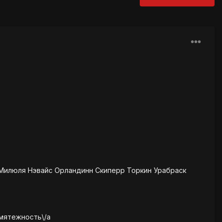
 Милюля Нэвайс Орландинн Скиперр Торкин Урабраск
змятежность\/a