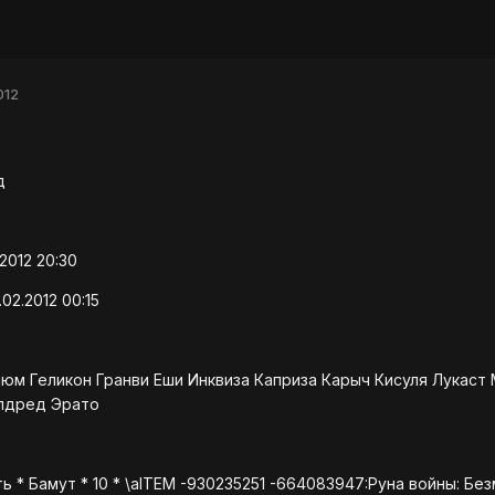
012
д
2012 20:30
02.2012 00:15
аюм Геликон Гранви Еши Инквиза Каприза Карыч Кисуля Лукаст
лдред Эрато
ь * Бамут * 10 * \aITEM -930235251 -664083947:Руна войны: Бе