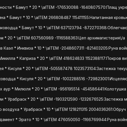
ости * Бамут * 20 * \aITEM -176530088 -1640807570:Плащ укр
а * Бамут * 10 * \aITEM 266808487 115411155:Напитанная кровь
оводца * Бамут * 10 * \aITEM 637123794 -872270368:Облегча
м * 20 * \aITEM 607560989 -1116588363:Цеп архимагистерия\/a
 Каэл * Инквиза * 10 * \aITEM -2048607311 -821403205:Руна во
икилла * Каприза * 20 * \aITEM 418624833 1152388117:Покров в
я * Кисуля * 20 * \aITEM -505587478 1023573104:Застежка теку
водца * Кисуля * 20 * \aITEM -1002288516 -729823001:Исцеля
 аур * Милюля * 20 * \aITEM -956195514 -454586441:Колотушка
 * Урабраск * 20 * \aITEM -1903212590 -1232676525:Застежка 
воздуха * Урабраск * 10 * \aITEM 1218211315 2004036261:Обру
дамент * Эрато * 10 * \aITEM 476050050 -1166769944:Руна вой