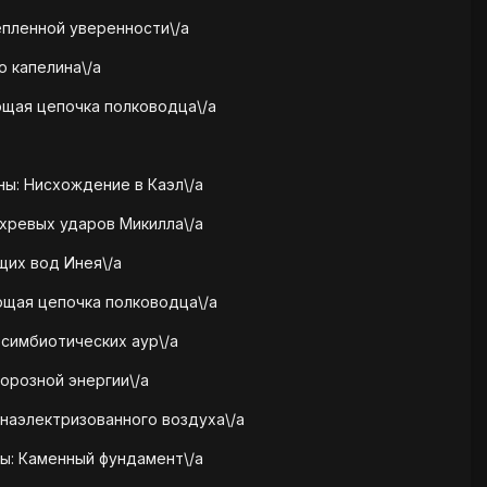
епленной уверенности\/a
ю капелина\/a
ющая цепочка полководца\/a
йны: Нисхождение в Каэл\/a
ихревых ударов Микилла\/a
щих вод Инея\/a
ющая цепочка полководца\/a
 симбиотических аур\/a
морозной энергии\/a
ч наэлектризованного воздуха\/a
ны: Каменный фундамент\/a