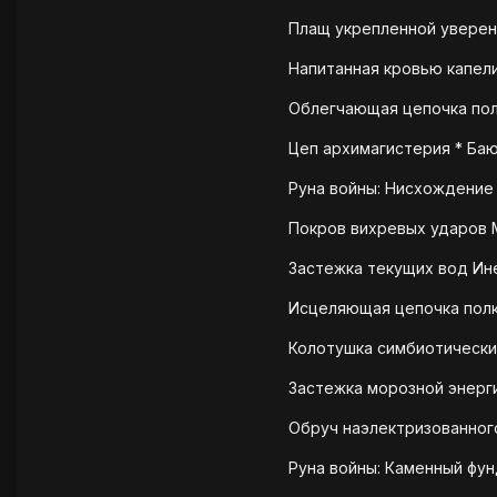
Плащ укрепленной уверенн
Напитанная кровью капелин
Облегчающая цепочка полк
Цеп архимагистерия * Баю
Руна войны: Нисхождение в
Покров вихревых ударов М
Застежка текущих вод Ине
Исцеляющая цепочка полко
Колотушка симбиотических
Застежка морозной энергии
Обруч наэлектризованного 
Руна войны: Каменный фун