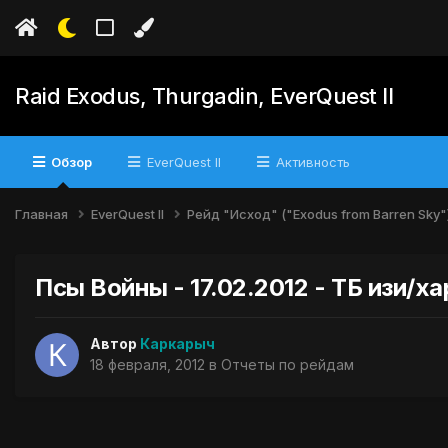
Raid Exodus, Thurgadin, EverQuest II
Обзор
EverQuest II
Активность
Главная
EverQuest II
Рейд "Исход" ("Exodus from Barren Sky"
Псы Войны - 17.02.2012 - ТБ изи/х
Автор
Каркарыч
18 февраля, 2012
в
Отчеты по рейдам