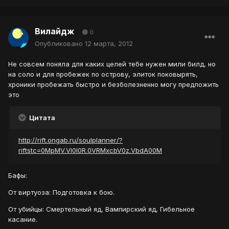
Вилайдж
0
Опубликовано
12 марта, 2012
Не совсем поняла для каких целей тебе нужен мили билд, но
на соло и для пробежек по острову, элиток поковырять,
хроники пробежать быстро и безболезненно могу предложить
это
Цитата
http://rift.ongab.ru/soulplanner/?
riftstc=0MpMV.VI0I0R.0VRMxcbV0z.VbdA00M
Бафы:
От виртуоза: Подготовка к бою.
От убийцы: Смертельный яд, Вампирский яд, Гибельное
касание.