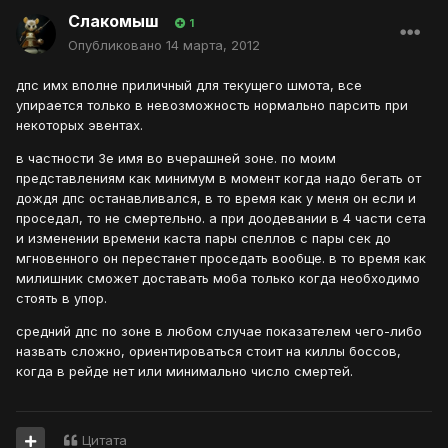
Слакомыш
1
Опубликовано
14 марта, 2012
дпс имх вполне приличный для текущего шмота, все
упирается только в невозможность нормально парсить при
некоторых эвентах.
в частности 3е имя во вчерашней зоне. по моим
представлениям как минимум в момент когда надо бегать от
дождя дпс останавливался, в то время как у меня он если и
проседал, то не смертельно. а при доодевании в 4 части сета
и изменении времени каста пары спеллов с пары сек до
мгновенного он перестанет проседать вообще. в то время как
милишник сможет доставать моба только когда необходимо
стоять в упор.
средний дпс по зоне в любом случае показателем чего-либо
назвать сложно, ориентироваться стоит на киллы боссов,
когда в рейде нет или минимально число смертей.
Цитата