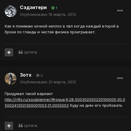
Сэдзитери
1
Опубликовано
19 марта, 2012
Как я понимаю ночной неплох в пвп когда каждый второй в
броне по гланды и чистая физика проигрывает.
Цитата
Зотх
0
Опубликовано
21 марта, 2012
Придумал такой вариант
http://rifts.ru/soulplanner/#rogue;6;28,500302050220100005;30,0
5002413501300001003;31,0055003
буду на днях его пробовать
Цитата