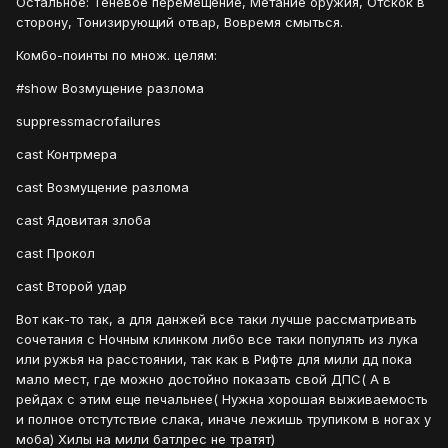
Остальное: Теневое перемещение, Метание оружия, Отскок в
сторону, Тонизирующий отвар, Вовремя смыться.
Комбо-поинты по множ. целям:
#show Возмущение разлома
suppressmacrofailures
cast Контрмера
cast Возмущение разлома
cast Ядовитая злоба
cast Прокол
cast Второй удар
Вот как-то так, а для данжей все таки лучше рассматривать
сочетания с Ночным клинком либо все таки популять из лука
или ружья на расстоянии, так как в Рифте для мили дд пока
мало мест, где можно достойно показать свой ДПС( А в
рейдах с этим еще печальнее( Нужна хорошая выживаемость
и полное отстутствие слака, иначе лежишь трупиком в ногах у
моба) Хилы на мили батлрес не тратят)