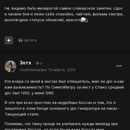
гм, видимо быть милирогой самое слакерское занятие, сдох
в начале боя и лежи себе спокойно, чай пей, фильмы смотри,
вконтагдике статусы обновляй, красота
Цитата
Зотх
0
Опубликовано
13 марта, 2012
Кто вчера со мной в инстах был отпишитесь, мал ли дпс и как
вам выживаемость? По СимплМетру за инст у Слако средний
дпс был 1350, у меня 1280.
И это при всех простоях на неудобных боссах и том, что я
лишился в этом билде основного дпс генератора на паках -
Танцующей стали.
Понимаю, что танку проще не учитывать нужды милидд при
постановке боссов, но если бы на всех боссах мои