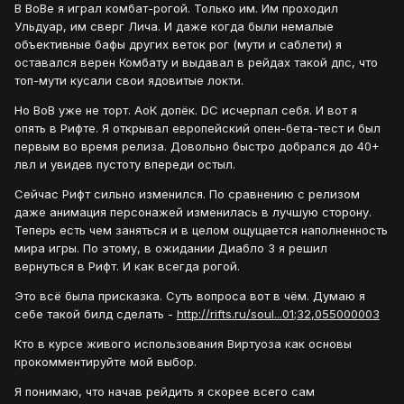
В ВоВе я играл комбат-рогой. Только им. Им проходил
Ульдуар, им сверг Лича. И даже когда были немалые
объективные бафы других веток рог (мути и саблети) я
оставался верен Комбату и выдавал в рейдах такой дпс, что
топ-мути кусали свои ядовитые локти.
Но ВоВ уже не торт. АоК допёк. DC исчерпал себя. И вот я
опять в Рифте. Я открывал европейский опен-бета-тест и был
первым во время релиза. Довольно быстро добрался до 40+
лвл и увидев пустоту впереди остыл.
Сейчас Рифт сильно изменился. По сравнению с релизом
даже анимация персонажей изменилась в лучшую сторону.
Теперь есть чем заняться и в целом ощущается наполненность
мира игры. По этому, в ожидании Диабло 3 я решил
вернуться в Рифт. И как всегда рогой.
Это всё была присказка. Суть вопроса вот в чём. Думаю я
себе такой билд сделать -
http://rifts.ru/soul...01;32,055000003
Кто в курсе живого использования Виртуоза как основы
прокомментируйте мой выбор.
Я понимаю, что начав рейдить я скорее всего сам