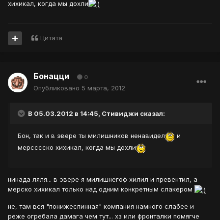
хихикал, когда мы дохли
Цитата
Бонацци
0
Опубликовано
5 марта, 2012
В 05.03.2012 в 14:45, Стивиджи сказал:
Бон, так и в эвере ты милишников ненавидел
и
мерсссско хихикал, когда мы дохли
нинада ляля... в эвере я милишнегоф хилил и превентил, а
мерско хихикал только над одним конкретным слакером
не, там вся "понижеспинная" компания намного слабее и
реже огребала дамага чем тут... хз или фронталки помягче