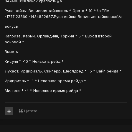
34740802:Клинок крепости\/a
Руна войны: Велиевая тайнопись * Эрато * 10 * \aITEM
-1771123360 -1434822687:Руна войны: Велиевая тайнопись\/a
Бонусы:
Каприза, Карыч, Орландинн, Торкин * 5 * Выход второй
основой *
Вычеты:
Кисуля * -10 * Неявка в рейд *
Лукаст, Ирдириэль, Скиперр, Шеолдред * -5 * Вайп рейда *
Ирдириэль * -1 * Неполное время рейда *
Милюля * -4 * Неполное время рейда *
Цитата