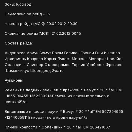
Зоны: КК хард
Начислено за рейд - 15
Начало рейда (МСК): 20.02.2012 20:30
Окончание рейда(МСК): 21.02.2012 00:15
Состав рейда:
Андриакас Ариун Бамут Баюм Геликон Гранви Еши Инквиза
Ирдириэль Каприза Карыч Лукаст Милюля Мэвэрик Нэвайс
Орландинн Скиперр Старопрамен Торкин Урабраск Фриккен
Шаманчикус Шеолдред Эрато
Аукционы:
Ремень из ледяных звеньев с пряжкой * Бамут * 20 * \aITEM
-1855190455 1362230213:Ремень из ледяных звеньев с
пряжкой\/a
Выкованные в крови наручи * Бамут * 20 * \aITEM 507294955
-1244065911:Выкованные в крови наручи\/a
Клинок крепости * Орландинн * 20 * \aITEM 266421067