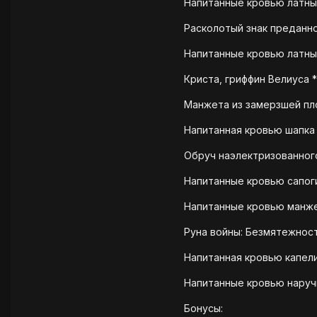
Напитанные кровью латные
Расколотый знак преданнос
Напитанные кровью латные
Криста, гриффин Велиуса *
Манжета из замерзшей плот
Напитанная кровью шапка *
Обруч наэлектризованного
Напитанные кровью сапоги
Напитанные кровью манжет
Руна войны: Безмятежност
Напитанная кровью капелин
Напитанные кровью наручи
Бонусы: