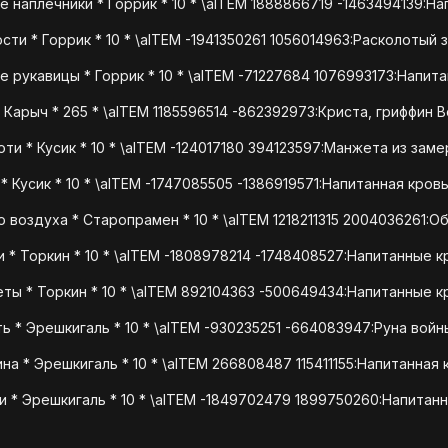
 наплечники * Горрик * 10 * \aITEM 1888866719 -1463494139:Н
ти * Горрик * 10 * \aITEM -1941350261 1056014963:Расколотый 
 рукавицы * Горрик * 10 * \aITEM -71227684 1076993173:Напит
 Карыч * 265 * \aITEM 1185596514 -862392973:Криста, гриффин В
и * Кусик * 10 * \aITEM -124017180 394123597:Манжета из заме
 Кусик * 10 * \aITEM -1747085505 -1386919571:Напитанная кров
 воздуха * Старопрамен * 10 * \aITEM 1218211315 2004036261:О
 * Торкин * 10 * \aITEM -1808978214 -1748408527:Напитанные к
ы * Торкин * 10 * \aITEM 892104363 -500649434:Напитанные 
ь * Эрешкигаль * 10 * \aITEM -930235251 -664083947:Руна войн
а * Эрешкигаль * 10 * \aITEM 266808487 115411155:Напитанная 
 * Эрешкигаль * 10 * \aITEM -1849702479 1899750260:Напитан