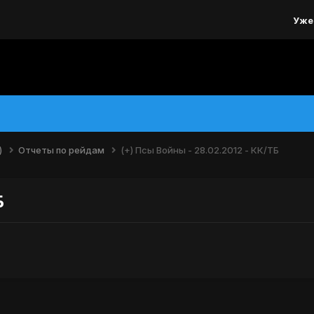
Уже
)
Отчеты по рейдам
(+) Псы Войны - 28.02.2012 - КК/ТБ
Б