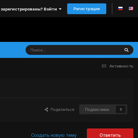
Регистрация
 зарегистрированы? Войти
Активность
Поделиться
Подписчики
0
Создать новую тему
Ответить