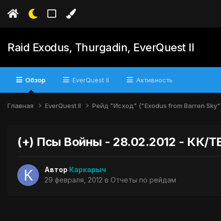
Raid Exodus, Thurgadin, EverQuest II
Обзор
EverQuest II
Активность
Главная
EverQuest II
Рейд "Исход" ("Exodus from Barren Sky"
(+) Псы Войны - 28.02.2012 - КК/Т
Автор
Каркарыч
29 февраля, 2012
в
Отчеты по рейдам