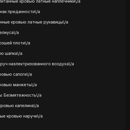
апитанные кровью латные наплечники\/a
знак преданности\/a
анные кровью латные рукавицы\/a
елиуса\/a
рзшей плоти\/a
ью шапка\/a
бруч наэлектризованного воздуха\/a
ровью сапоги\/a
кровью манжеты\/a
ы: Безмятежность\/a
кровью капелина\/a
ные кровью наручи\/a