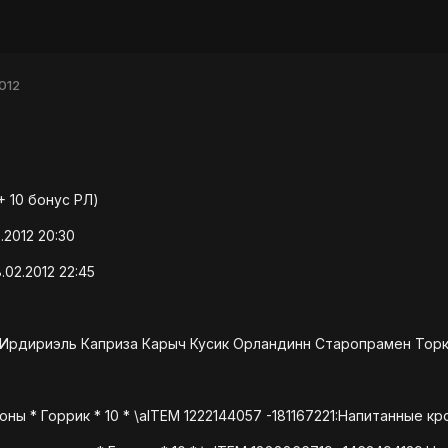
012
+ 10 бонус РЛ)
.2012 20:30
02.2012 22:45
 Ирдириэль Каприза Карыч Кусик Орландинн Старопрамен Тор
ы * Горрик * 10 * \aITEM 1222144057 -181167221:Напитанные к