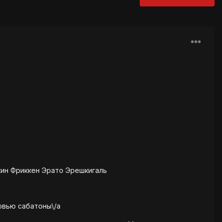
кин Фриккен Эрато Эрешкигаль
ровью сабатоны\/a