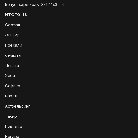
Бонус: хард храм 3х1 / 1х3 = 6
ИТОГО: 18
Состав
Эльнир
Поехали
сэмюэл
Легата
Хесат
Сафико
Барел
Астхельсинг
Такир
Пикадор
Ногарэ