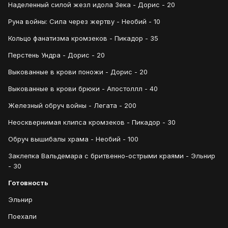
Наделенный силой жезл идола Зека - Дорис - 20
Руна войны: Сила через жертву - Необий - 10
Кольцо фанатизма кромзеков - Пикадор - 35
Перстень Ундра - Дорис - 20
Выкованные в крови поножи - Дорис - 20
Выкованные в крови брюки - Апостоллл - 40
Железный обруч войны - Легата - 200
Неосквернимая клипса кромзеков - Пикадор - 30
Обруч вышибалы храма - Необий - 100
Заклепка Вальдемара с бритвенно-острыми краями - Эльнир
- 30
Готовность
Эльнир
Поехали