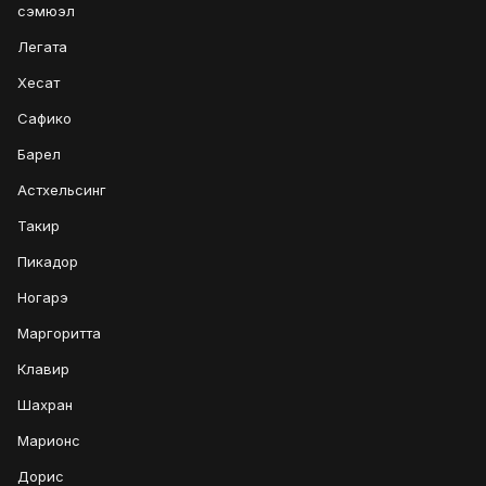
сэмюэл
Легата
Хесат
Сафико
Барел
Астхельсинг
Такир
Пикадор
Ногарэ
Маргоритта
Клавир
Шахран
Марионс
Дорис