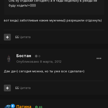
Оль ну отдыхай сегодня=) а я тады недельку в рейды не
буду ходить!+))))))
вот ведь) заботливые какие мужчины)) разрешили отдохнуть)
Цитата
Бостан
0
Опубликовано
8 марта, 2012
Дак да=) сегодня можна, но ты уже все сделала=)
Цитата
Патина
46