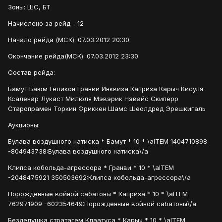
Зоны: ШС, БТ
Начислено за рейд - 12
Начало рейда (МСК): 07.03.2012 20:30
Окончание рейда(МСК): 07.03.2012 23:30
Состав рейда:
Бамут Баюм Геликон Гранви Инквиза Каприза Карыч Кисуля
Ксаленар Лукаст Милюля Мэвэрик Нэвайс Скиперр
Старопрамен Торкин Фриккен Шамс Шеолдред Эрешкигаль
Аукционы:
Булава воздушного натиска * Бамут * 10 * \aITEM 1404710898
-804943738:Булава воздушного натиска\/a
Клипса кобольда-агрессора * Гранви * 10 * \aITEM
-2048475921 350503692:Клипса кобольда-агрессора\/a
Порожденные войной сабатоны * Каприза * 10 * \aITEM
762971909 -602354649:Порожденные войной сабатоны\/a
Безделушка стратагем Клаатуса * Карыч * 10 * \aITEM