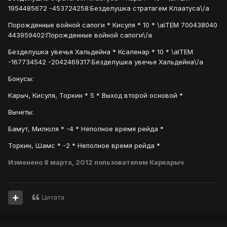
1954485672 -453724258:Безделушка стратагем Клаатуса\/a
Порожденные войной сапоги * Кисуля * 10 * \aITEM 700438040
443959402:Порожденные войной сапоги\/a
Безделушка увечья Хальдейна * Ксаленар * 10 * \aITEM
-167734542 -2042469317:Безделушка увечья Хальдейна\/a
Бонусы:
Карыч, Кисуля, Торкин * 5 * Выход второй основой *
Вычеты:
Бамут, Милюля * -4 * Неполное время рейда *
Торкин, Шамс * -2 * Неполное время рейда *
Изменено
8 марта, 2012
пользователем Каркарыч
Цитата