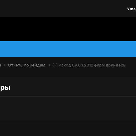
Уже
)
Отчеты по рейдам
(+) Исход 09.03.2012 фарм драндеры
еры