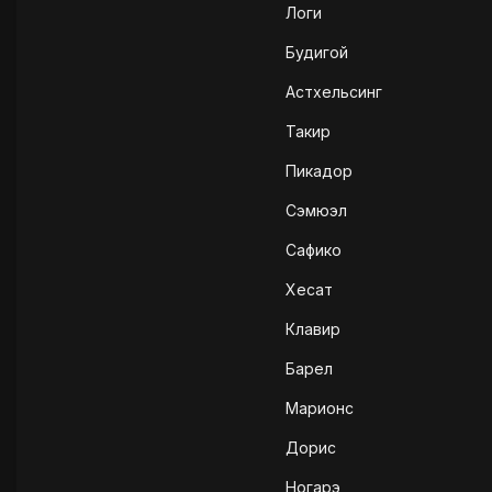
Логи
Будигой
Астхельсинг
Такир
Пикадор
Сэмюэл
Сафико
Хесат
Клавир
Барел
Марионс
Дорис
Ногарэ