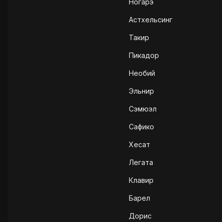
Ногарэ
Астхельсинг
Такир
Пикадор
Необий
Эльнир
Сэмюэл
Сафико
Хесат
Легата
Клавир
Барел
Дорис