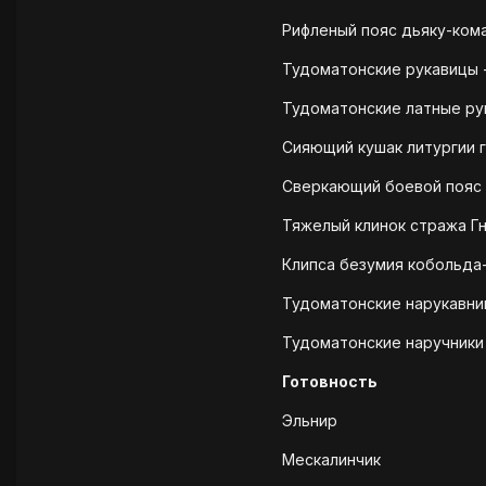
Рифленый пояс дьяку-кома
Тудоматонские рукавицы -
Тудоматонские латные рук
Сияющий кушак литургии г
Сверкающий боевой пояс 
Тяжелый клинок стража Г
Клипса безумия кобольда-
Тудоматонские нарукавник
Тудоматонские наручники 
Готовность
Эльнир
Мескалинчик