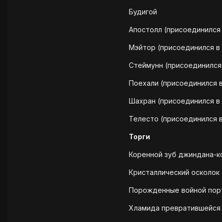
Будигой
Апостолл (присоединился в
Мэйтор (присоединился в 
Стеймунн (присоединился 
Поехали (присоединился в
Шахран (присоединился в 2
Телесто (присоединился в
Торги
Коренной зуб джиндана-ко
Кристаллический осколок 
Порожденные войной портк
Хламида превратившейся п