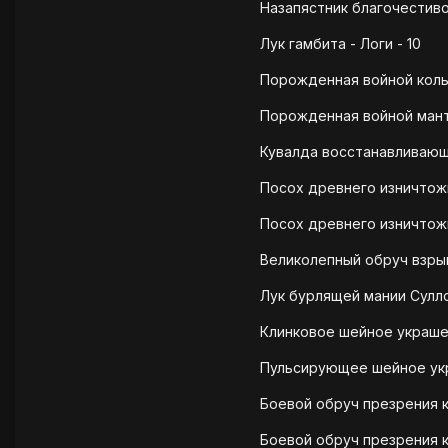
Назапястник благочестиво
Лук гамбита - Логи - 10
Порожденная войной кольч
Порожденная войной манти
Кувалда восстанавливающи
Посох древнего изничтожи
Посох древнего изничтожи
Великолепный обруч взрыв
Лук бурлящей мании Сулло
Клинковое шейное украшен
Пульсирующее шейное укр
Боевой обруч презрения к
Боевой обруч презрения к