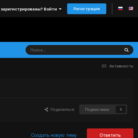
Регистрация
 зарегистрированы? Войти
Активность
Поделиться
Подписчики
0
Создать новую тему
Ответить