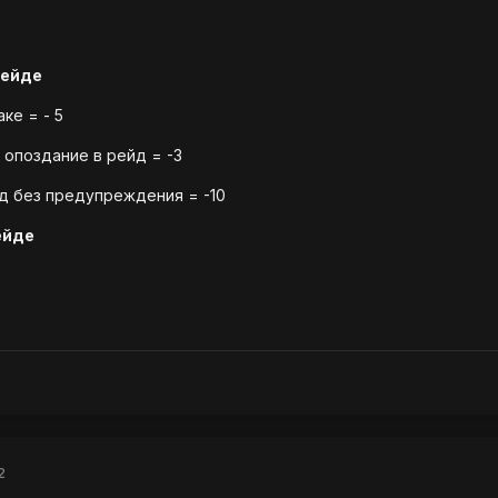
рейде
ке = - 5
 опоздание в рейд = -3
д без предупреждения = -10
ейде
2