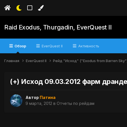
Raid Exodus, Thurgadin, EverQuest II
Обзор
EverQuest II
Активность
Главная
EverQuest II
Рейд "Исход" ("Exodus from Barren Sky"
(+) Исход 09.03.2012 фарм дранд
Автор
Патина
9 марта, 2012
в
Отчеты по рейдам