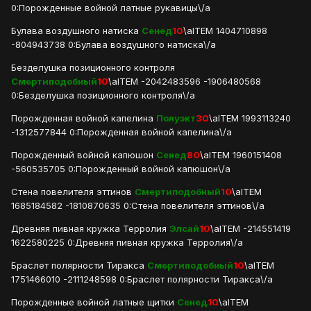
0:Порожденные войной латные рукавицы\/a
Булава воздушного натиска
Сенед
10
\aITEM 1404710898
-804943738 0:Булава воздушного натиска\/a
Безделушка позиционного контроля
Смертиподобный
10
\aITEM -2042483596 -1906480568
0:Безделушка позиционного контроля\/a
Порожденная войной капелина
Полуэкт
30
\aITEM 1993113240
-1312577844 0:Порожденная войной капелина\/a
Порожденный войной капюшон
Сенед
80
\aITEM 1960151408
-560535705 0:Порожденный войной капюшон\/a
Стена повелителя эттинов
Смертиподобный
10
\aITEM
1685184582 -1810870635 0:Стена повелителя эттинов\/a
Древняя пивная кружка Терролия
Элсай
10
\aITEM -214551419
1622580225 0:Древняя пивная кружка Терролия\/a
Браслет полярности Тиракса
Смертиподобный
10
\aITEM
1751466010 -2111248598 0:Браслет полярности Тиракса\/a
Порожденные войной латные щитки
Сенед
10
\aITEM