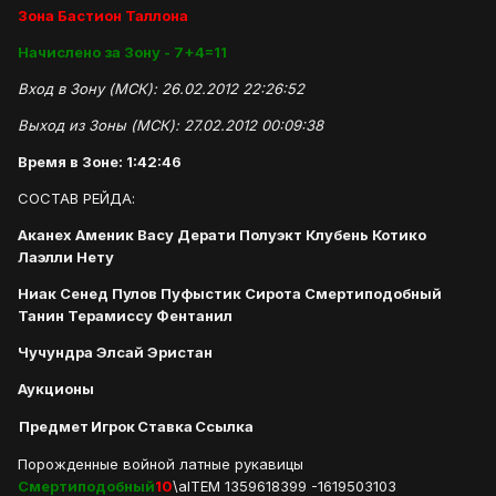
Зона Бастион Таллона
Начислено за Зону - 7+4=11
Вход в Зону (МСК): 26.02.2012 22:26:52
Выход из Зоны (МСК): 27.02.2012 00:09:38
Время в Зоне: 1:42:46
СОСТАВ РЕЙДА:
Аканех Аменик Васу Дерати Полуэкт Клубень Котико
Лаэлли Нету
Ниак Сенед Пулов Пуфыстик Сирота Смертиподобный
Танин Терамиссу Фентанил
Чучундра Элсай Эристан
Аукционы
Предмет
Игрок
Ставка
Ссылка
Порожденные войной латные рукавицы
Смертиподобный
10
\aITEM 1359618399 -1619503103