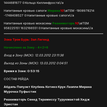
1444681677 0:Кольцо Киллинфроста\/a
Напитанные кровью сапоги
Мирана
10
\aITEM -1808978214
-1748408527 0:Напитанные кровью сапоги\/a
Напитанные кровью мокасины
Реаниматоръ
10
\aITEM
958225151 1632166551 0:Напитанные кровью мокасины\/a
Зона Трон Бурь: Зал Легенд
Начислено за Зону - 4+2=6
Вход в Зону (МСК): 12.03.2012 23:11:36
Выход из Зоны (МСК): 13.03.2012 0:04:51
Время в Зоне: 0:53:15
СОСТАВ РЕЙДА:
Абдель Полуэкт Клубень Котико Крук Лаэлли Мирана
Мурочка Пуфыстик
Реаниматоръ Сенед Терамиссу Турукмактой Хидж
Эристан