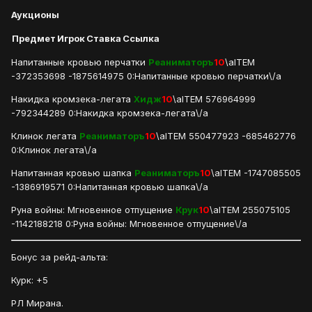
Аукционы
Предмет
Игрок
Ставка
Ссылка
Напитанные кровью перчатки
Реаниматоръ
10
\aITEM
-372353698 -1875614975 0:Напитанные кровью перчатки\/a
Накидка кромзека-легата
Хидж
10
\aITEM 576964999
-792344289 0:Накидка кромзека-легата\/a
Клинок легата
Реаниматоръ
10
\aITEM 550477923 -685462776
0:Клинок легата\/a
Напитанная кровью шапка
Реаниматоръ
10
\aITEM -1747085505
-1386919571 0:Напитанная кровью шапка\/a
Руна войны: Мгновенное отпущение
Крук
10
\aITEM 255075105
-1142188218 0:Руна войны: Мгновенное отпущение\/a
Бонус за рейд-альта:
Курк: +5
РЛ Мирана.