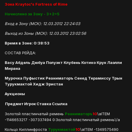
Зона Kraytoc's Fortress of Rime
Начислено за Зону - 3+2=5
Вход в Зону (МСК): 12.03.2012 22:24:03
Выход из Зоны (МСК): 12.03.2012 23:02:56
Время в Зоне: 0:38:53
СОСТАВ РЕЙДА:
Васу Абдель Дюбуа Полуэкт Клубень Котико Крук Лаэлли
Мирана
Мурочка Пуфыстик Реаниматоръ Сенед Терамиссу Трын
Турукмактой Хидж Эристан
Аукционы
Предмет
Игрок
Ставка
Ссылка
Золотой пластинчатый ремень
Реаниматоръ
10
\aITEM
-1146653217 -307337494 0:Золотой пластинчатый ремень\/a
Кольцо Киллинфроста
Турукмактой
10
\aITEM -1349575490