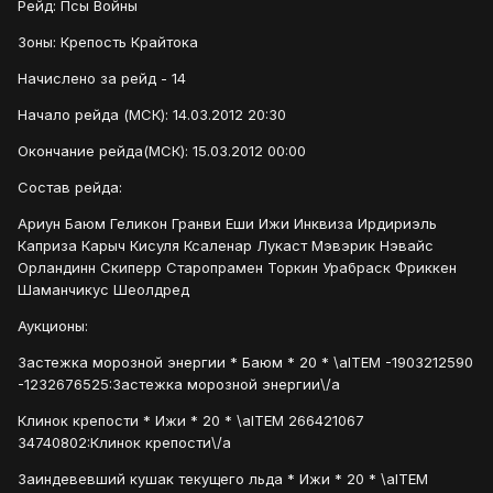
Рейд: Псы Войны
Зоны: Крепость Крайтока
Начислено за рейд - 14
Начало рейда (МСК): 14.03.2012 20:30
Окончание рейда(МСК): 15.03.2012 00:00
Состав рейда:
Ариун Баюм Геликон Гранви Еши Ижи Инквиза Ирдириэль
Каприза Карыч Кисуля Ксаленар Лукаст Мэвэрик Нэвайс
Орландинн Скиперр Старопрамен Торкин Урабраск Фриккен
Шаманчикус Шеолдред
Аукционы:
Застежка морозной энергии * Баюм * 20 * \aITEM -1903212590
-1232676525:Застежка морозной энергии\/a
Клинок крепости * Ижи * 20 * \aITEM 266421067
34740802:Клинок крепости\/a
Заиндевевший кушак текущего льда * Ижи * 20 * \aITEM