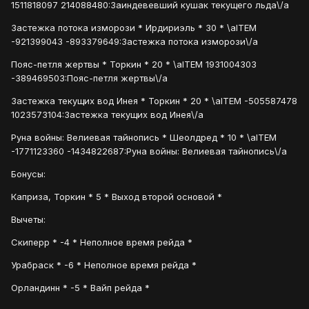
1511818097 214088480:Заиндевевший кушак текущего льда\/a
Застежка потока изморози * Ирдириэль * 30 * \aITEM
-921399043 -893379649:Застежка потока изморози\/a
Пояс-петля жертвы * Торкин * 20 * \aITEM 1931004303
-389469503:Пояс-петля жертвы\/a
Застежка текущих вод Инея * Торкин * 20 * \aITEM -505587478
1023573104:Застежка текущих вод Инея\/a
Руна войны: Велиевая тайнопись * Шеолдред * 10 * \aITEM
-1771123360 -1434822687:Руна войны: Велиевая тайнопись\/a
Бонусы:
Каприза, Торкин * 5 * Выход второй основой *
Вычеты:
Скиперр * -4 * Неполное время рейда *
Урабраск * -6 * Неполное время рейда *
Орландинн * -5 * Вайп рейда *