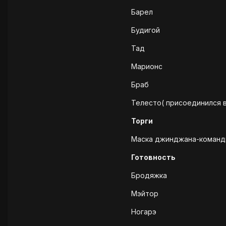
Барел
Будигой
Тад
Марионс
Браб
Телесто( присоединился в
Торги
Маска джинджана-командир
Готовность
Бродяжка
Мэйтор
Ногарэ