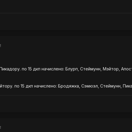
2
икадору. по 15 дкп начислено: Блурп, Стеймунн, Мэйтор, Апост
йтору. по 15 дкп начислено: Бродяжка, Сэмюэл, Стеймунн, Пик
2