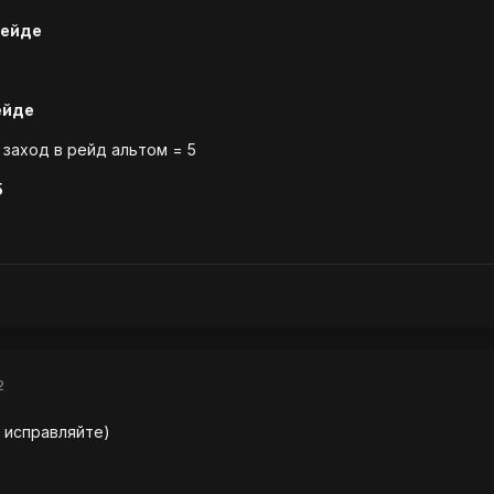
рейде
ейде
 заход в рейд альтом = 5
5
2
, исправляйте)