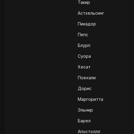
Такир
Астхельсинг
Пикадор
Пепс
Блурп
Суора
Хесат
Поехали
Дорис
Маргоритта
Эльнир
Барел
Апостоллл