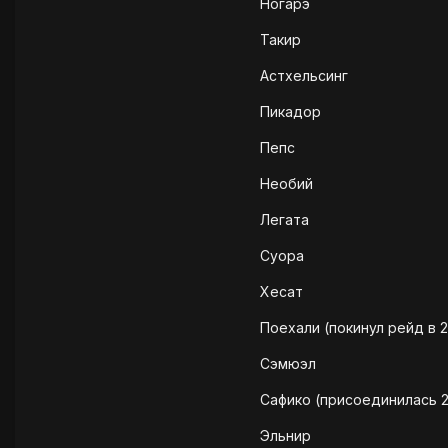
Ногарэ
Такир
Астхельсинг
Пикадор
Пепс
Необий
Легата
Суора
Хесат
Поехали (покинул рейд в 2
Сэмюэл
Сафико (присоединилась 2
Эльнир