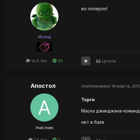
во поперло!
Исход
14,9 тыс
20
Цитата
Апостол
Опубликовано
18 марта, 201
Торги
Маска джинджана-командир
нет в базе
Участник
1,5 тыс
2