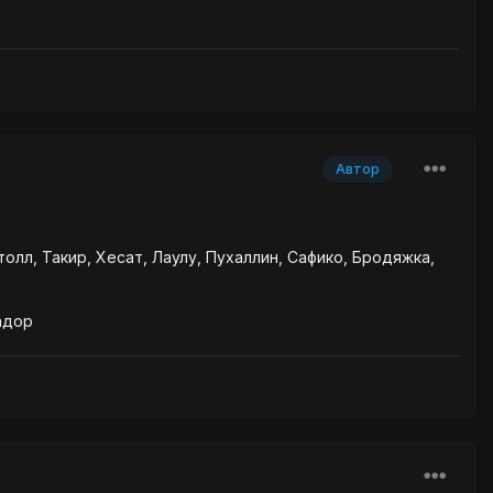
Автор
олл, Такир, Хесат, Лаулу, Пухаллин, Сафико, Бродяжка,
адор