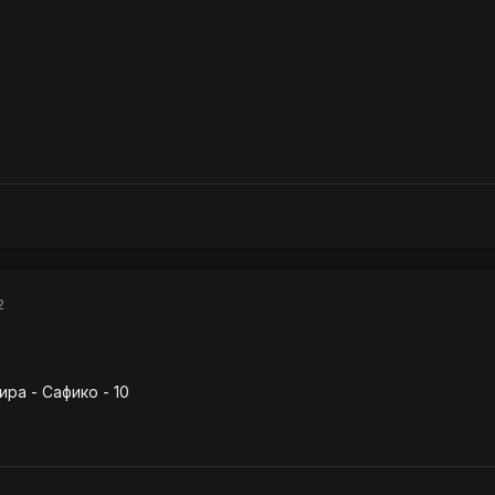
2
а - Сафико - 10