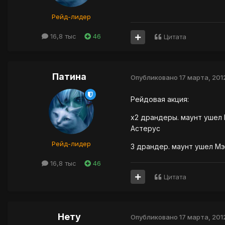
Рейд-лидер
16,8 тыс
46
Цитата
Патина
Опубликовано
17 марта, 201
Рейдовая акция:
х2 драндеры. маунт ушел П
Астерус
Рейд-лидер
3 драндер. маунт ушел Мэ
16,8 тыс
46
Цитата
Нету
Опубликовано
17 марта, 201