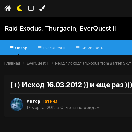
Raid Exodus, Thurgadin, EverQuest II
Обзор
EverQuest II
Активность
Главная
EverQuest II
Рейд "Исход" ("Exodus from Barren Sky"
(+) Исход 16.03.2012 )) и еще раз )))
Автор
Патина
17 марта, 2012
в
Отчеты по рейдам