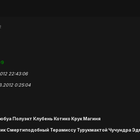
2
=9
2012 22:43:06
3.2012 0:25:04
юбуа Полуэкт Клубень Котико Крук Магиня
ик Смертиподобный Терамиссу Турукмактой Чучундра Эд