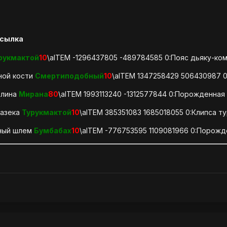
сылка
рукмактой
10
\aITEM -1296437805 -489784585 0:Пояс дьяку-ко
ной кости
Смертиподобный
10
\aITEM 1347258429 506430987 0
елина
Мирана
80
\aITEM 1993113240 -1312577844 0:Порожденная 
вазека
Турукмактой
10
\aITEM 385351083 1685018055 0:Клипса т
ный шлем
Бумбабах
10
\aITEM -776753595 1109081966 0:Порожд