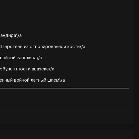
мандира\/a
:Перстень из отполированной кости\/a
войной капелина\/a
урбулентности авазека\/a
енный войной латный шлем\/a