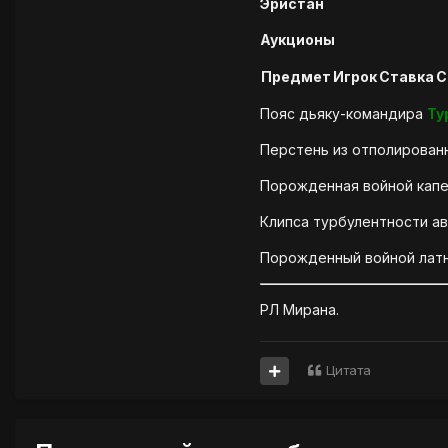
Эристан
Аукционы
Предмет
Игрок
Ставка
С
Пояс дьяку-командира
Ту
Перстень из отполирован
Порожденная войной кап
Клипса турбулентности а
Порожденный войной лат
РЛ Мирана.
Цитата