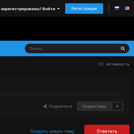
Регистрация
 зарегистрированы? Войти
Активность
Поделиться
Подписчики
0
Создать новую тему
Ответить