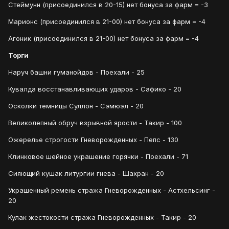
Стеймунн (присоединился в 20-15) нет бонуса за фарм = -3
Марионс (присоединился в 21-00) нет бонуса за фарм = -4
Агоник (присоединился в 21-00) нет бонуса за фарм = -4
Торги
Наруч башни гуманойдов - Поехали - 25
Кувалда восстанавливающих ударов - Сафико - 20
Осколки темницы Суллон - Сэмюэл - 20
Великолепный обруч взрывной ярости - Такир - 100
Ожерелье строгости Гневорожденных - Пепс - 130
Клинковое шейное украшение горячки - Поехали - 71
Сияющий кушак литургии гнева - Шахран - 20
Украшенный ремень стража Гневорожденных - Астхельсинг -
20
Кулак жестокости стража Гневорожденных - Такир - 20