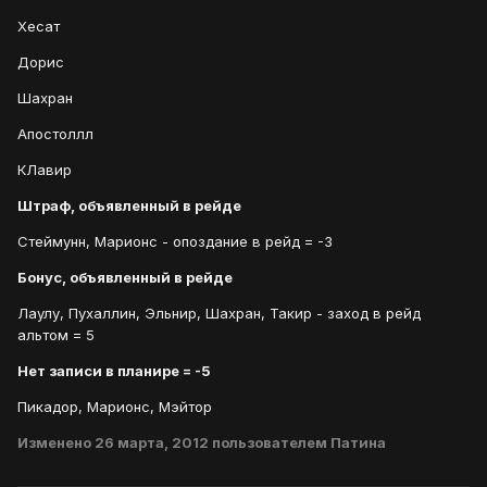
Хесат
Дорис
Шахран
Апостоллл
КЛавир
Штраф, объявленный в рейде
Стеймунн, Марионс - опоздание в рейд = -3
Бонус, объявленный в рейде
Лаулу, Пухаллин, Эльнир, Шахран, Такир - заход в рейд
альтом = 5
Нет записи в планире = -5
Пикадор, Марионс, Мэйтор
Изменено
26 марта, 2012
пользователем Патина