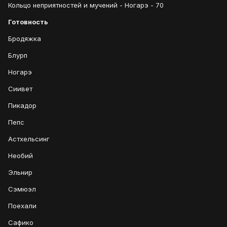
Кольцо неприятностей и мучений - Ногарэ - 70
Готовность
Бродяжка
Блурп
Ногарэ
Сиивет
Пикадор
Пепс
Астхельсинг
Необий
Эльнир
Сэмюэл
Поехали
Сафико