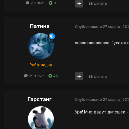
2,3 тыс
3
Цитата
Патина
Опубликовано
27 марта, 201
ааааааааааааааа. "ухожу
Рейд-лидер
16,8 тыс
46
Цитата
Гарстанг
Опубликовано
27 марта, 201
Ура! Мне дадут дкпешек =