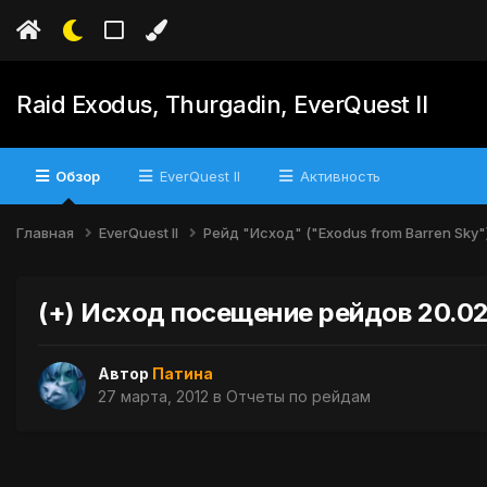
Raid Exodus, Thurgadin, EverQuest II
Обзор
EverQuest II
Активность
Главная
EverQuest II
Рейд "Исход" ("Exodus from Barren Sky"
(+) Исход посещение рейдов 20.02
Автор
Патина
27 марта, 2012
в
Отчеты по рейдам