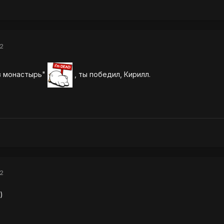
2
 в монастырь"
, ты победил, Кирилл.
2
)