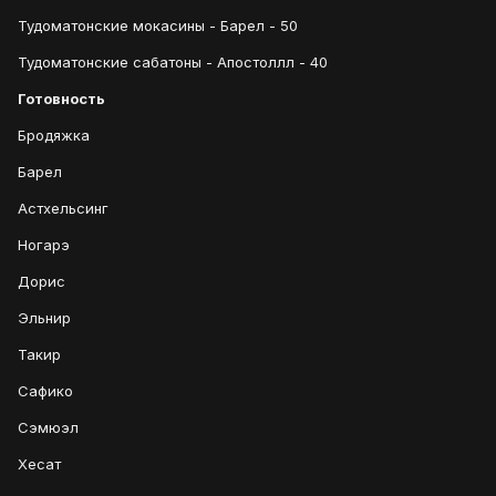
Тудоматонские мокасины - Барел - 50
Тудоматонские сабатоны - Апостоллл - 40
Готовность
Бродяжка
Барел
Астхельсинг
Ногарэ
Дорис
Эльнир
Такир
Сафико
Сэмюэл
Хесат