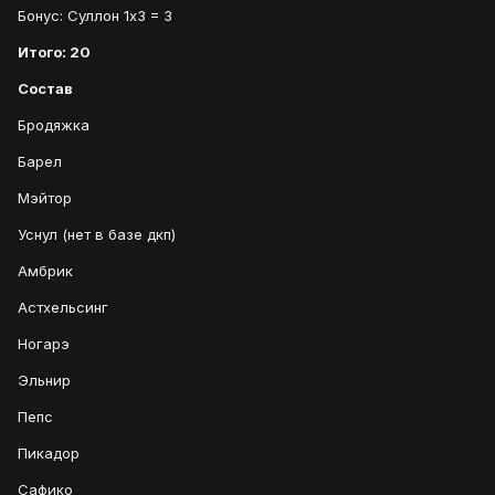
Бонус: Суллон 1х3 = 3
Итого: 20
Состав
Бродяжка
Барел
Мэйтор
Уснул (нет в базе дкп)
Амбрик
Астхельсинг
Ногарэ
Эльнир
Пепс
Пикадор
Сафико