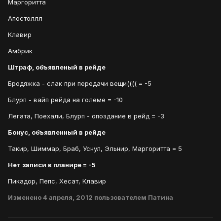
Маргоритта
Апостоллл
Клавир
Амбрик
Штраф, объявленый в рейде
Бродяжка - слак при передачи вещи(((( = -5
Блурп - вайп рейда на големе = -10
Легата, Поехали, Блурп - опоздание в рейд = -3
Бонус, объявленный в рейде
Такир, Шиммар, Браб, Уснул, Эльнир, Маргоритта = 5
Нет записи в планире = -5
Пикадор, Пепс, Хесат, Клавир
Изменено
4 апреля, 2012
пользователем Патина