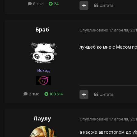
8 тыс
24
Цитата
Браб
Опубликовано
17 апреля, 20
лучшеб ко мне с Месом п
Исход
2 тыс
100 514
Цитата
Лаулу
Опубликовано
17 апреля, 20
а как же автостопом до И