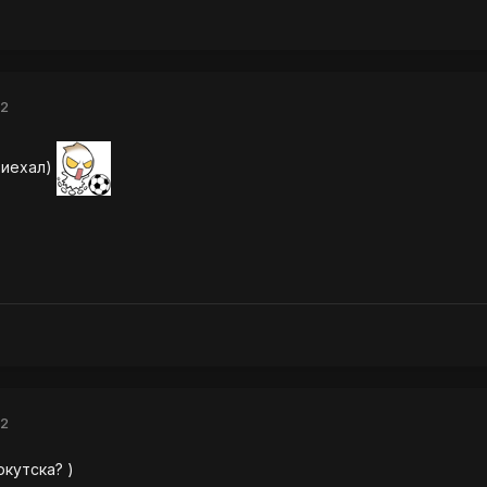
12
риехал)
12
ркутска? )