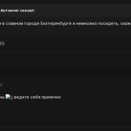
 Антончег сказал:
 в славном городе Екатеринбурге и немножко посидеть, скаже
)))
12
оны
ведите себя прилично