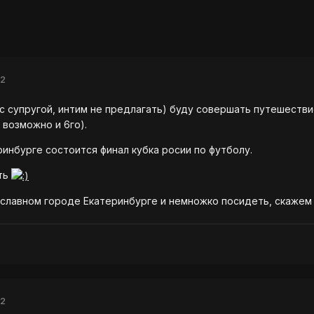
12
й с супругой, интим не предлагать) буду совершать путешест
 возможно и 6го).
ринбурге состоится финал кубка росии по футболу.
ать
славном городе Екатеринбурге и немножко посидеть, скажем в
12