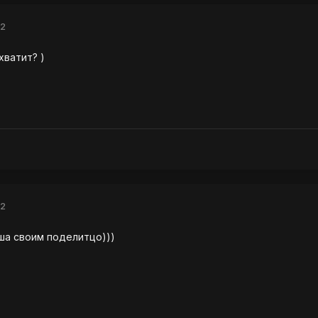
12
хватит? )
12
оша своим поделитцо)))