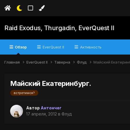
Raid Exodus, Thurgadin, EverQuest II
Обзор
EverQuest II
Активность
Главная
EverQuest II
Таверна
Флуд
Майский Екатеринб
Майский Екатеринбург.
встретимся?
Автор
Антончег
17 апреля, 2012
в
Флуд