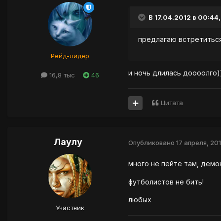
В 17.04.2012 в 00:44,
предлагаю встретиться
Рейд-лидер
и ночь длилась доооолго)
16,8 тыс
46
Цитата
Лаулу
Опубликовано
17 апреля, 20
много не пейте там, дем
футболистов не бить!
любых
Участник