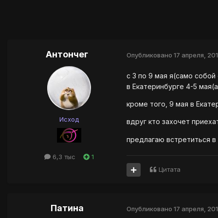
Антончег
Опубликовано
17 апреля, 20
с 3 по 9 мая я(само собо
в Екатеринбурге 4-5 мая(а
кроме того, 9 мая в Екате
Исход
вдруг кто захочет приех
предлагаю встретиться в 
6,3 тыс
1
Цитата
Патина
Опубликовано
17 апреля, 20