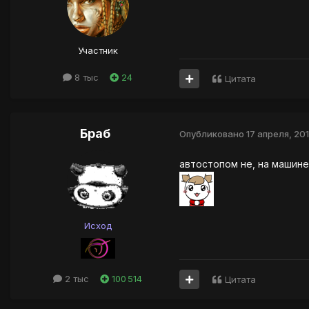
Участник
8 тыс
24
Цитата
Браб
Опубликовано
17 апреля, 20
автостопом не, на машине
Исход
2 тыс
100 514
Цитата