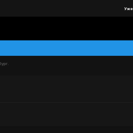
Уже
ург.