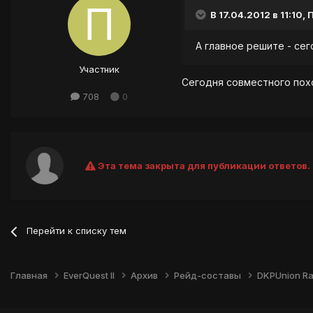
В 17.04.2012 в 11:10,
А главное решите - сег
Участник
Сегодня совместного пох
708
0
Эта тема закрыта для публикации ответов.
Перейти к списку тем
Главная
EverQuest II
Архив
Рейд-составы
DKPUnion Ra