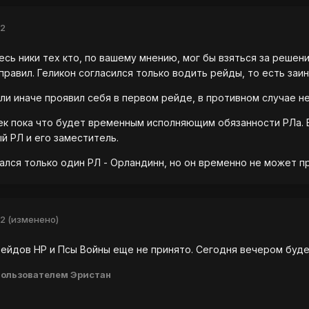
12
сь ники тех кто, по вашему мнению, мог бы взяться за решен
равил. Геликон согласился только водить рейды, то есть заинв
ли иначе проявил себя в первом рейде, в противном случае н
ек пока что будет временным исполняющим обязанности РЛа.
й РЛ и его заместитель.
ался только один РЛ - Орландинн, но он временно не может пр
12
(изменено)
ейдов НР и Псы Войны еще не принято. Сегодня вечером буде
ользователем Эристан