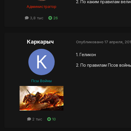
2. По каким правилам вели
Администратор
3,8 тыс
26
Каркарыч
Опубликовано
17 апреля, 20
1. Геликон
2. По правилам Псов войн
Псы Войны
2 тыс
10