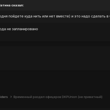
 Патина сказал:
одня пойдете куда нить или нет вместе) и это надо сделать в
ода не запланировано
iders
Временный раздел офицеров DKPUnion (не приватный)