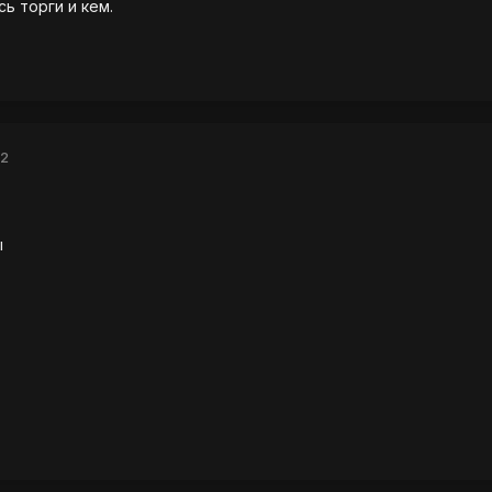
сь торги и кем.
12
ы