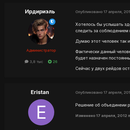
Ирдириэль
Опубликовано
17 апреля, 20
Хотелось бы услышать зде
следить за соблюдением п
Думаю этот человек так и
Администратор
Фактически данный челов
будет назначен постоянны
3,8 тыс
26
Сейчас у двух рейдов ост
Eristan
Опубликовано
17 апреля, 20
Решение об объединеии р
Изменено
17 апреля, 2012
п