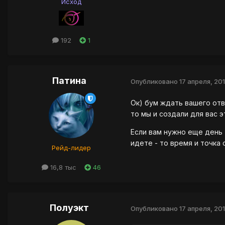
Исход
192
1
Патина
Опубликовано
17 апреля, 20
Ок) бум ждать вашего отв
то мы и создали для вас э
Если вам нужно еще день 
идете - то время и точка 
Рейд-лидер
16,8 тыс
46
Полуэкт
Опубликовано
17 апреля, 20