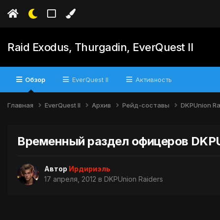
Raid Exodus, Thurgadin, EverQuest II
Обзор
EverQuest II
Активность
Главная
EverQuest II
Архив
Рейд-составы
DKPUnion Ra
Временный раздел офицеров DKPU
Автор
Ирдириэль
17 апреля, 2012
в
DKPUnion Raiders