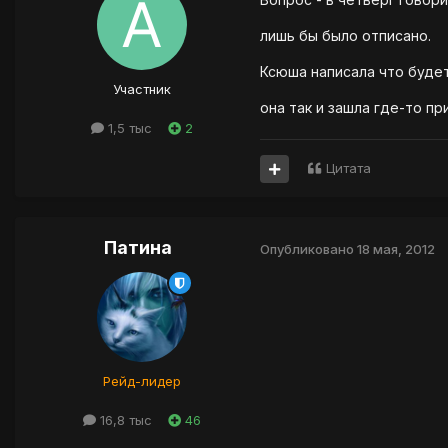
лишь бы было отписано.
Ксюша написала что будет
Участник
она так и зашла где-то п
1,5 тыс
2
Цитата
Патина
Опубликовано
18 мая, 2012
Рейд-лидер
16,8 тыс
46