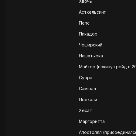
Хвочь
Астхельсинг
Пепс
Пикадор
Чеширский
Нашатырка
Мэйтор (покинул рейд в 2
Суора
Сэмюэл
Поехали
Хесат
Маргоритта
Апостоллл (присоединился