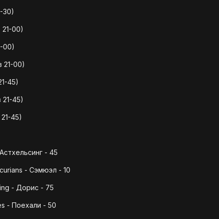
-30)
 21-00)
-00)
 21-00)
21-45)
 21-45)
21-45)
 Астхельсинг - 45
acurians - Cэмюэл - 10
ing - Дорис - 75
s - Поехали - 50