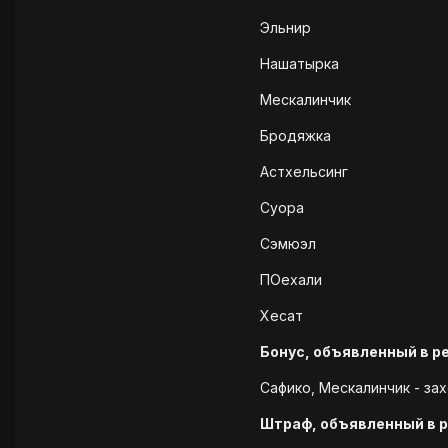
Эльнир
Нашатырка
Мескалинчик
Бродяжка
Астхельсинг
Суора
Сэмюэл
ПОехали
Хесат
Бонус, объявленный в р
Сафико, Мескалинчик - за
Штраф, объявленный в 