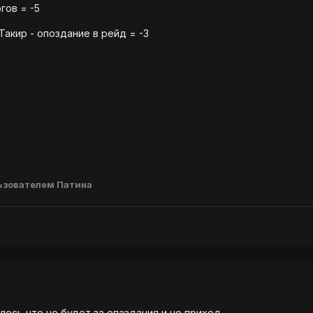
гов = -5
Такир - опоздание в рейд = -3
ьзователем Патина
лось что не будет за опаздания и не приход.