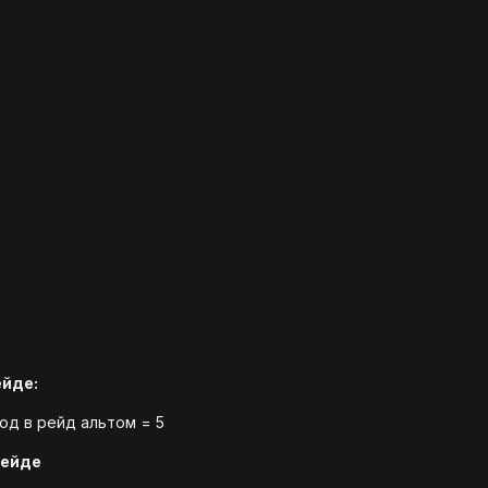
ейде:
ход в рейд альтом = 5
рейде