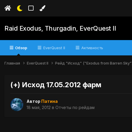
Raid Exodus, Thurgadin, EverQuest II
Обзор
EverQuest II
Активность
Главная
EverQuest II
Рейд "Исход" ("Exodus from Barren Sky"
(+) Исход 17.05.2012 фарм
Автор
Патина
18 мая, 2012
в
Отчеты по рейдам