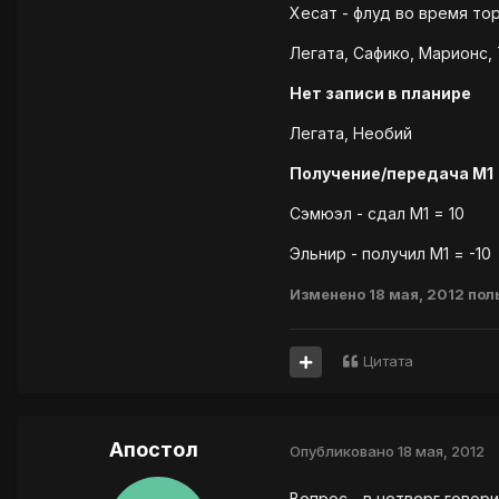
Хесат - флуд во время тор
Легата, Сафико, Марионс, 
Нет записи в планире
Легата, Необий
Получение/передача М1
Сэмюэл - сдал М1 = 10
Эльнир - получил М1 = -10
Изменено
18 мая, 2012
пол
Цитата
Апостол
Опубликовано
18 мая, 2012
Вопрос - в четверг говори