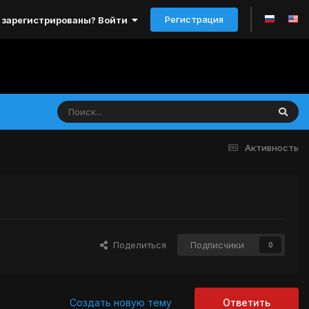
Регистрация
 зарегистрированы? Войти
Активность
Поделиться
Подписчики
0
Создать новую тему
Ответить