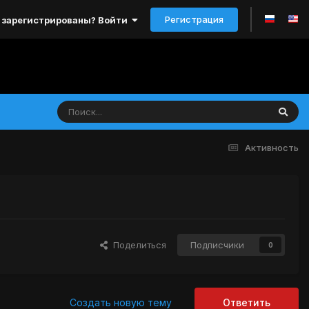
Регистрация
 зарегистрированы? Войти
Активность
Поделиться
Подписчики
0
Создать новую тему
Ответить