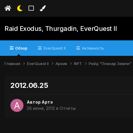
Raid Exodus, Thurgadin, EverQuest II
Обзор
EverQuest II
Активность
Главная
EverQuest II
Архив
RIFT
Рейд "Планар Земли"
2012.06.25
Автор
Артэ
26 июня, 2012
в
Отчеты