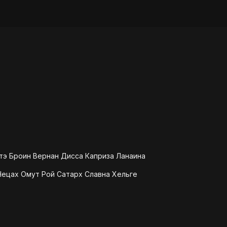
тэ Броин Вернан Дисса Каприза Ланаина
ецах Омут Рой Сатарх Славна Хельге