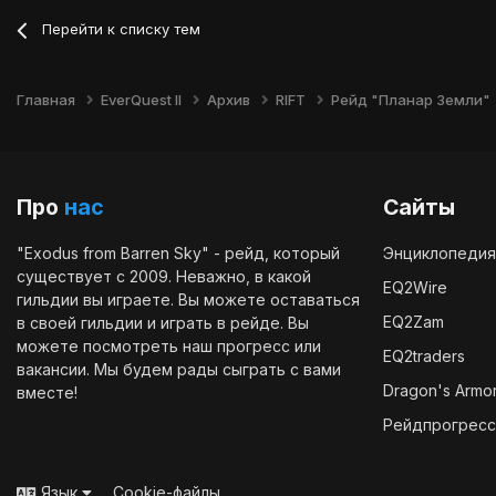
Перейти к списку тем
Главная
EverQuest II
Архив
RIFT
Рейд "Планар Земли"
Про
нас
Сайты
"Exodus from Barren Sky" - рейд, который
Энциклопедия
существует с 2009. Неважно, в какой
EQ2Wire
гильдии вы играете. Вы можете оставаться
EQ2Zam
в своей гильдии и играть в рейде. Вы
можете посмотреть наш
прогресс
или
EQ2traders
вакансии
. Мы будем рады сыграть с вами
Dragon's Armo
вместе!
Рейдпрогресс
Язык
Cookie-файлы