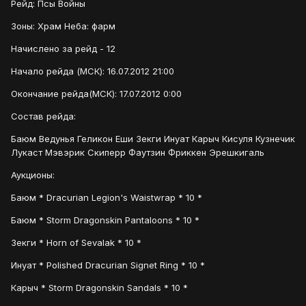
Рейд: Псы Войны
Зоны: Храм Неба: фарм
Начислено за рейд - 12
Начало рейда (МСК): 16.07.2012 21:00
Окончание рейда(МСК): 17.07.2012 0:00
Состав рейда:
Баюм Ведунья Геликон Еши Зекги Инуат Карыч Кисуля Кузнечик
Лукаст Мэвэрик Скиперр Фаутзин Фриккен Эрешкигаль
Аукционы:
Баюм * Dracurian Legion's Waistwrap * 10 *
Баюм * Storm Dragonskin Pantaloons * 10 *
Зекги * Horn of Sevalak * 10 *
Инуат * Polished Dracurian Signet Ring * 10 *
Карыч * Storm Dragonskin Sandals * 10 *