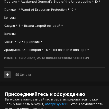
Фаутзин * Awakened General's Stud of the Underdepths * 10 *
Фриккен * Wand of Dracurian Protection * 10 *
Бонусы:
Кисуля * 5 * Выход второй основой *
Вычеты:
Карыч * -2 * Провизия *
Ирдириэль,Ок,Янебрал * -5 * Нет записи в планере *
Изменено
20 июля, 2012
пользователем Каркарыч
Цитата
Присоединяйтесь к обсуждению
Вы можете написать сейчас и зарегистрироваться позже.
Если у вас есть аккаунт,
авторизуйтесь
, чтобы опубликовать
от имени своего аккаунта.