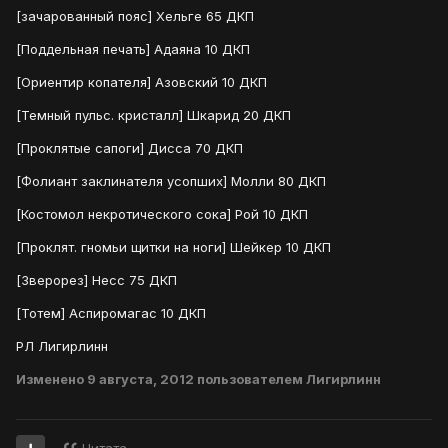
[зачарованный пояс] Хельге 65 ДКП
[Поддельная печать] Адаяна 10 ДКП
[Ориентир копателя] Азовский 10 ДКП
[Темный пульс. кристалл] Шкарид 20 ДКП
[Проклятые сапоги] Дисса 70 ДКП
[Фолиант заклинателя усопших] Молли 80 ДКП
[Костомол некротического сока] Рой 10 ДКП
[Проклят. гномьи щитки на ноги] Шейкер 10 ДКП
[Зверорез] Несс 75 ДКП
[Тотем] Аспиромагас 10 ДКП
РЛ Лигирлинн
Изменено
9 августа, 2012
пользователем Лигирлинн