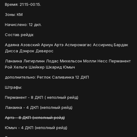
Время: 21:15-00:15.
Зоны: КМ
Начислено: 12 дкп.
Состав рейда:
Адаяна Азовский Ариун Артэ Аспиромагас Ассириец Бардак
Дисса Дэнрок Деверос
Ланаина Лигирлинн Лодас Михельсон Молли Несс Перманент
Рой Хельге Шейкер Шкарид Юмыч
дополнительно: Реглок Саливинка 12 ДКП
Штрафы:
Перманент - 8 ДКП ( неполный рейд)
Ланаина - 4 ДКП (неполный рейд)
Артэ - 8 ДКП (неполный рейд)
Юмыч - 4 ДКП (неполный рейд)