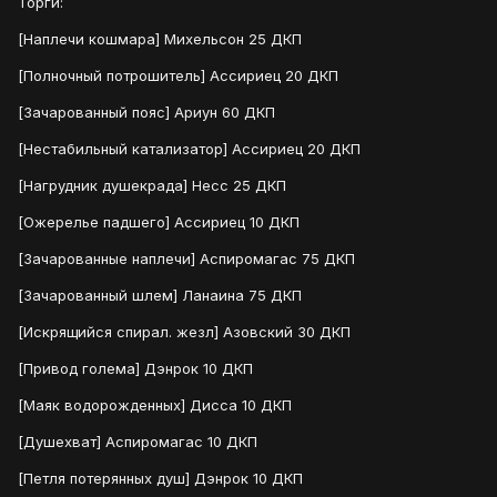
Торги:
[Наплечи кошмара] Михельсон 25 ДКП
[Полночный потрошитель] Ассириец 20 ДКП
[Зачарованный пояс] Ариун 60 ДКП
[Нестабильный катализатор] Ассириец 20 ДКП
[Нагрудник душекрада] Несс 25 ДКП
[Ожерелье падшего] Ассириец 10 ДКП
[Зачарованные наплечи] Аспиромагас 75 ДКП
[Зачарованный шлем] Ланаина 75 ДКП
[Искрящийся спирал. жезл] Азовский 30 ДКП
[Привод голема] Дэнрок 10 ДКП
[Маяк водорожденных] Дисса 10 ДКП
[Душехват] Аспиромагас 10 ДКП
[Петля потерянных душ] Дэнрок 10 ДКП