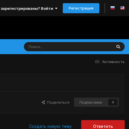
Регистрация
 зарегистрированы? Войти
Активность
Поделиться
Подписчики
0
Создать новую тему
Ответить