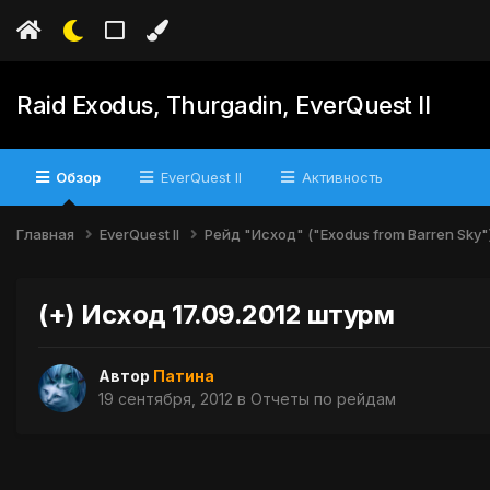
Raid Exodus, Thurgadin, EverQuest II
Обзор
EverQuest II
Активность
Главная
EverQuest II
Рейд "Исход" ("Exodus from Barren Sky"
(+) Исход 17.09.2012 штурм
Автор
Патина
19 сентября, 2012
в
Отчеты по рейдам