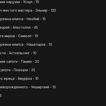
е наручни - Уснул - 10
 жестого мастера - Эльнир - 120
режка-клипса - Необий - 15
орей - Апостоллл - 45
а миров - Сэмюэл - 10
режка-клипса - Нашатырка - 10
ти - Астхельсинг - 10
ие сапоги - Ташма - 20
апоги - Поехали - 25
 жреца - Амуррка - 10
еворожденного - Чеширский - 10
5