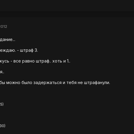
2012
ание...
еждаю. - штраф 3.
сь - все равно штраф.. хоть и 1..
..
о бы можно было задержаться и тебя не штрафанули.
5)
)
30)