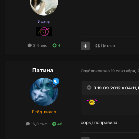
Исход
3,4 тыс
4
Цитата
Патина
Опубликовано
19 сентября, 
В 19.09.2012 в 04:11,
Рейд-лидер
сорь) поправила
16,8 тыс
46