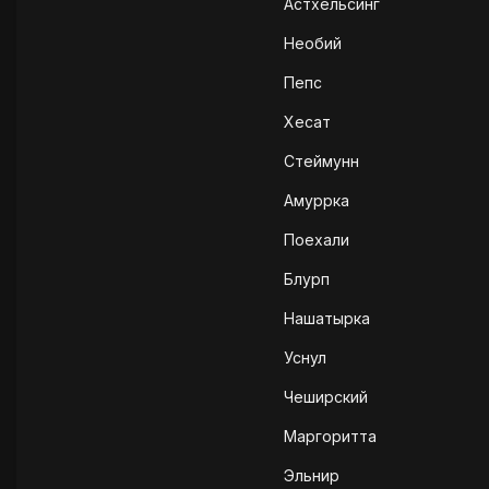
Астхельсинг
Необий
Пепс
Хесат
Стеймунн
Амуррка
Поехали
Блурп
Нашатырка
Уснул
Чеширский
Маргоритта
Эльнир