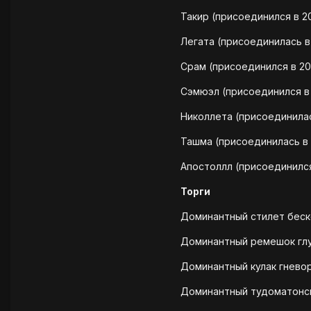
Такир (присоединился в 20
Легата (присоединилась в 
Срам (присоединился в 20
Сэмюэл (присоединился в
Николлета (присоединилас
Ташма (присоединилась в 
Апостоллл (присоединился
Торги
Доминантный стилет беско
Доминантный ремешок глу
Доминантный кулак гневор
Доминантный тудоматонск