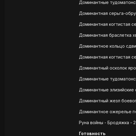
Доминантные тудоматонски
Доминантная серьга-обруч
Доминантная когтистая се
Доминантная браслетка хв
Доминантное кольцо сдвиг
Доминантная когтистая се
Доминантный осколок ярос
Доминантные тудоматонск
Доминантные элизийские с
Доминантный жезл боевого
Доминантное ожерелье гн
Руна войны - Бродяжка - 2
Готовность