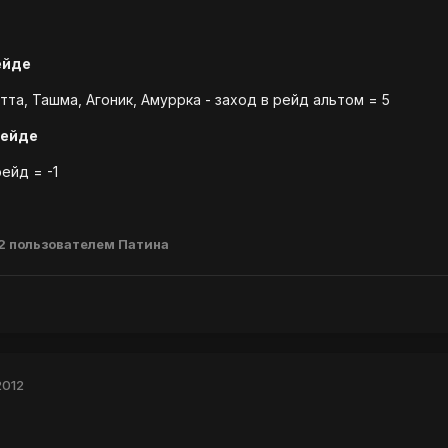
ейде
та, Ташма, Агоник, Амуррка - заход в рейд альтом = 5
рейде
ейд = -1
2
пользователем Патина
2012