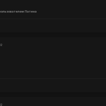
пользователем Патина
12
12