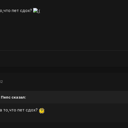
то,что пет сдох?
12
 Пепс сказал:
за то,что пет сдох?