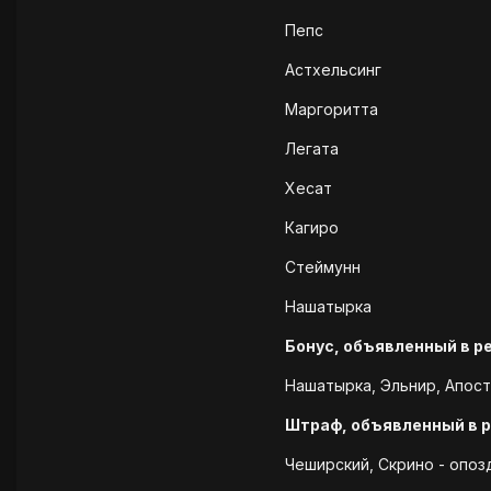
Пепс
Астхельсинг
Маргоритта
Легата
Хесат
Кагиро
Стеймунн
Нашатырка
Бонус, объявленный в р
Нашатырка, Эльнир, Апост
Штраф, объявленный в 
Чеширский, Скрино - опозд