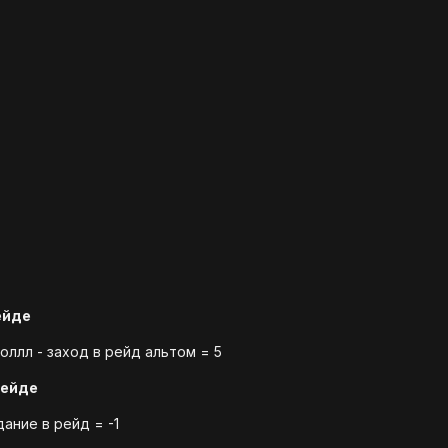
ейде
оллл - заход в рейд альтом = 5
рейде
ание в рейд = -1