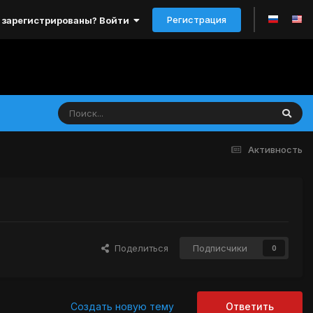
Регистрация
 зарегистрированы? Войти
Активность
Поделиться
Подписчики
0
Создать новую тему
Ответить