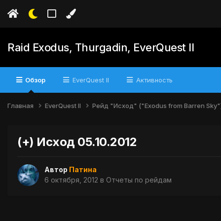
Raid Exodus, Thurgadin, EverQuest II
Обзор
EverQuest II
Активность
Главная
EverQuest II
Рейд "Исход" ("Exodus from Barren Sky"
(+) Исход 05.10.2012
Автор
Патина
6 октября, 2012
в
Отчеты по рейдам