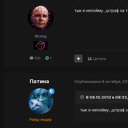
тык я непойму..,штраф за 
Исход
610
1
Цитата
Патина
Опубликовано
8 октября, 20
В 08.10.2012 в 08:33,
тык я непойму..,штраф 
Рейд-лидер