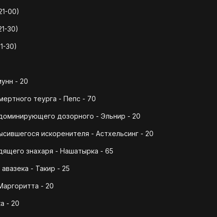
21-00)
21-30)
1-30)
унн - 20
ертного теурга - Пепс - 70
доминирующего дозорного - Эльнир - 20
сившегося искоренителя - Астхельсинг - 20
ящего знахаря - Нашатырка - 65
авазека - Такир - 25
Маргоритта - 20
а - 20