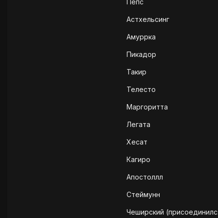
Пепс
Астхельсинг
Амуррка
Пикадор
Такир
Телесто
Маргоритта
Легата
Хесат
Кагиро
Апостоллл
Стеймунн
Чеширский (присоединилс