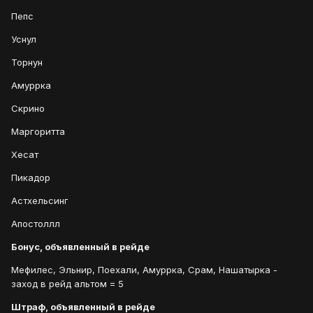
Пепс
Уснул
Торнун
Амуррка
Скрино
Маргоритта
Хесат
Пикадор
Астхельсинг
Апостоллл
Бонус, объявленный в рейде
Мефилес, Эльнир, Поехали, Амуррка, Срам, Нашатырка -
заход в рейд альтом = 5
Штраф, объявленный в рейде