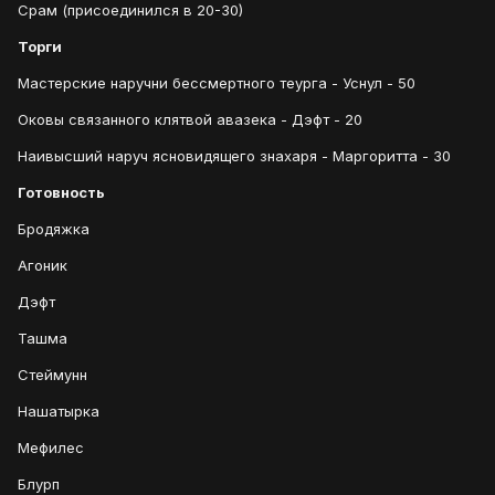
Срам (присоединился в 20-30)
Торги
Мастерские наручни бессмертного теурга - Уснул - 50
Оковы связанного клятвой авазека - Дэфт - 20
Наивысший наруч ясновидящего знахаря - Маргоритта - 30
Готовность
Бродяжка
Агоник
Дэфт
Ташма
Стеймунн
Нашатырка
Мефилес
Блурп