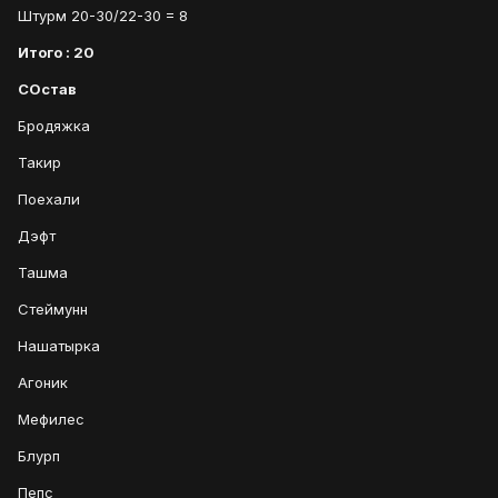
Штурм 20-30/22-30 = 8
Итого : 20
СОстав
Бродяжка
Такир
Поехали
Дэфт
Ташма
Стеймунн
Нашатырка
Агоник
Мефилес
Блурп
Пепс