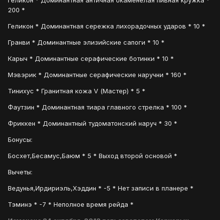
Геликон * Доминантная античная окаменелая пивная кружка *
200 *
Геликон * Доминантная сережка лихорадочных ударов * 10 *
Гранви * Доминантные элизийские сапоги * 10 *
Карыч * Доминантные серафические ботинки * 10 *
Мэвэрик * Доминантные серафические наручни * 160 *
Тинихус * Гранитная кожа V (Мастер) * 5 *
Фаутзин * Доминантная тиара главного стрелка * 100 *
Фриккен * Доминантный тудоматонский наруч * 30 *
Бонусы:
Босхет,Бесамус,Баюм * 5 * Выход второй основой *
Вычеты:
Ведунья,Ирдириэль,Хэддин * -5 * Нет записи в планере *
Тэминэ * -7 * Неполное время рейда *