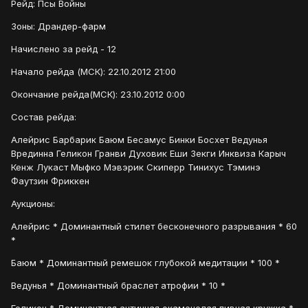
Рейд: Псы Войны
Зоны: Драндер-фарм
Начислено за рейд - 12
Начало рейда (МСК): 22.10.2012 21:00
Окончание рейда(МСК): 23.10.2012 0:00
Состав рейда:
Алейрис Барбарик Баюм Бесамус Бинки Босхет Ведунья
Врединна Геликон Гранви Духовик Еши Зекги Инквиза Карыч
Кенж Лукаст Мыфко Мэвэрик Скиперр Тинихус Тэминэ
Фаутзин Фриккен
Аукционы:
Алейрис * Доминантный стилет бесконечного разрывания * 60
*
Баюм * Доминантный ремешок глубокой медитации * 100 *
Ведунья * Доминантный браслет атрофии * 10 *