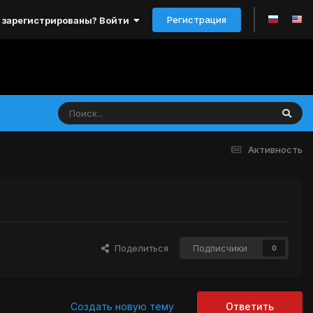
Регистрация
 зарегистрированы? Войти
Активность
Поделиться
Подписчики
0
Создать новую тему
Ответить