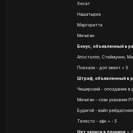
Хесат
Нашатырка
Маргоритта
Мичиган
Бонус, объявленный в р
Апостоллл, Стеймуннн, Ма
Поехали - доп эвент = 5
Штраф, объявленный в 
Чеширский - опоздание в р
Мичиган - слак указания Р
Будигой - вайп рейда/снял
Телесто - афк = - 5
Нет записи в планире
= -