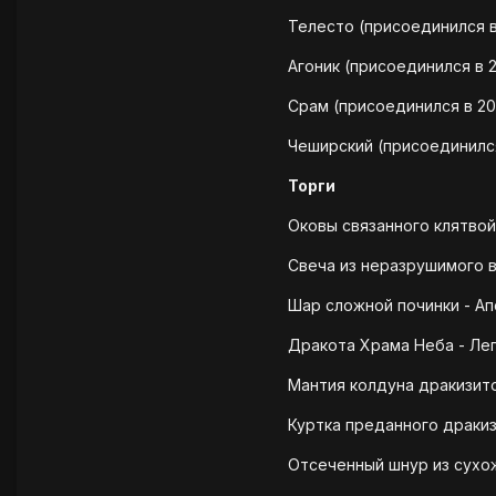
Телесто (присоединился в 
Агоник (присоединился в 
Срам (присоединился в 20
Чеширский (присоединился
Торги
Оковы связанного клятвой 
Свеча из неразрушимого в
Шар сложной починки - Ап
Дракота Храма Неба - Лег
Мантия колдуна дракизито
Куртка преданного дракизо
Отсеченный шнур из сухож