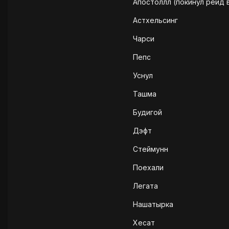
Апостоллл (покинул рейд в
Астхельсинг
Чарси
Пепс
Уснул
Ташма
Будигой
Дэфт
Стеймунн
Поехали
Легата
Нашатырка
Хесат