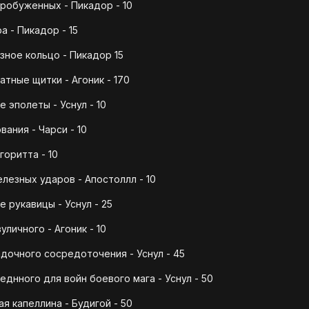
робуженных - Пикадор - 10
 - Пикадор - 15
ное кольцо - Пикадор 15
тные щитки - Агоник - 170
 эполеты - Уснул - 10
ания - Чарси - 10
горитта - 10
лезных ударов - Апостоллл - 10
 рукавицы - Уснул - 25
личного - Агоник - 10
дочного сосредоточения - Уснул - 45
днного для войн боевого мага - Уснул - 50
я капеллина - Будигой - 50