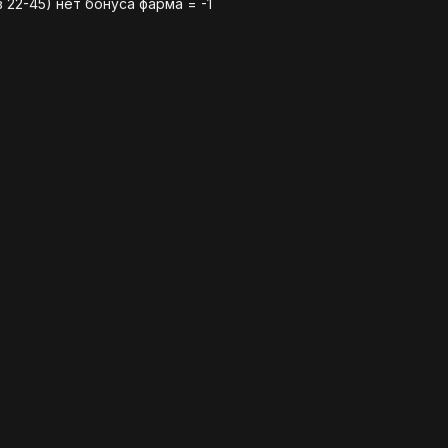
 22-45) нет бонуса фарма = -1