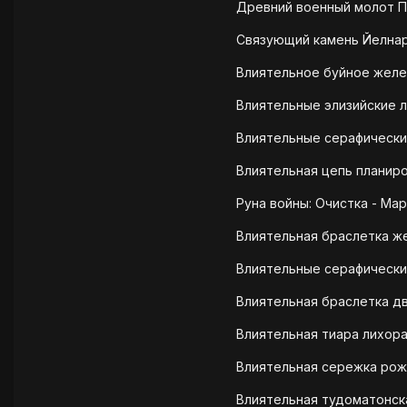
Древний военный молот П
Связующий камень Йелнара
Влиятельное буйное желез
Влиятельные элизийские ла
Влиятельные серафические
Влиятельная цепь планиров
Руна войны: Очистка - Мар
Влиятельная браслетка же
Влиятельные серафические
Влиятельная браслетка дву
Влиятельная тиара лихора
Влиятельная сережка роже
Влиятельная тудоматонска