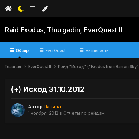
Raid Exodus, Thurgadin, EverQuest II
Обзор
EverQuest II
Активность
Главная
EverQuest II
Рейд "Исход" ("Exodus from Barren Sky"
(+) Исход 31.10.2012
Автор
Патина
1 ноября, 2012
в
Отчеты по рейдам