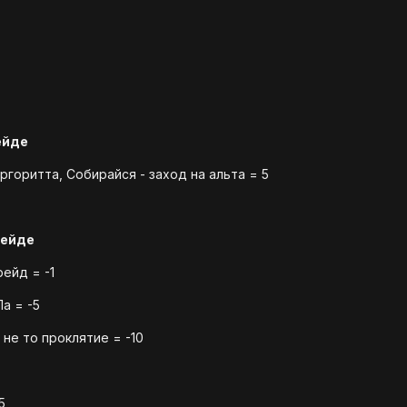
ейде
ргоритта, Собирайся - заход на альта = 5
рейде
ейд = -1
Ла = -5
 не то проклятие = -10
5