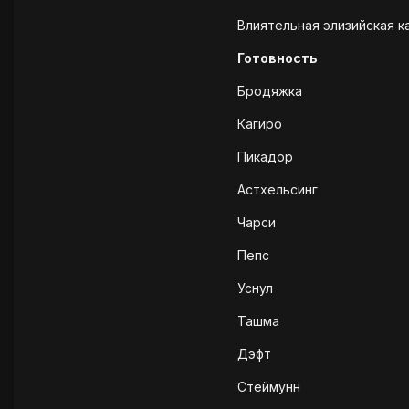
Влиятельная элизийская ка
Готовность
Бродяжка
Кагиро
Пикадор
Астхельсинг
Чарси
Пепс
Уснул
Ташма
Дэфт
Стеймунн