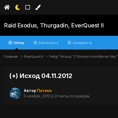
Raid Exodus, Thurgadin, EverQuest II
Обзор
EverQuest II
Активность
Главная
EverQuest II
Рейд "Исход" ("Exodus from Barren Sky"
(+) Исход 04.11.2012
Автор
Патина
5 ноября, 2012
в
Отчеты по рейдам