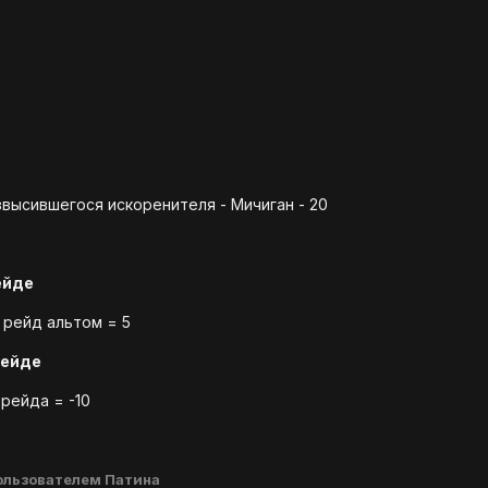
высившегося искоренителя - Мичиган - 20
ейде
 рейд альтом = 5
рейде
 рейда = -10
ользователем Патина