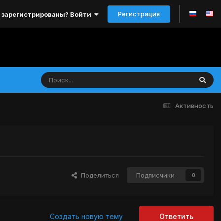
Регистрация
 зарегистрированы? Войти
Активность
Поделиться
Подписчики
0
Создать новую тему
Ответить