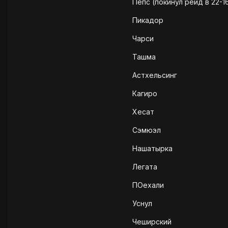
Пепс (покинул рейд в 22-1
Пикадор
Чарси
Ташма
Астхельсинг
Кагиро
Хесат
Сэмюэл
Нашатырка
Легата
ПОехали
Уснул
Чеширский