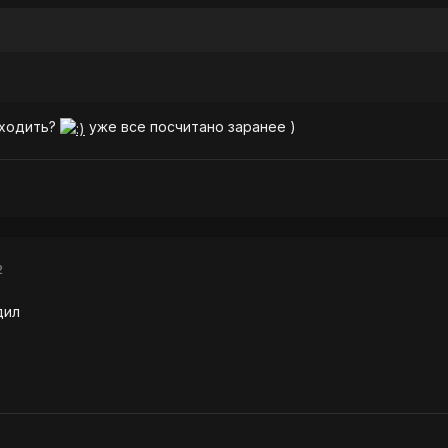
 ходить?
уже все посчитано заранее )
2
дил