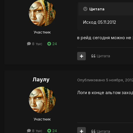
Цитата
Исход 05.11.2012
Участник
в рейд сегодня можно не
8 тыс
24
Цитата
Лаулу
Опубликовано
5 ноября, 201
Логи в конце альтом захо
Участник
8 тыс
24
Цитата