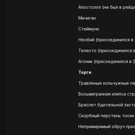
Апостоллл (не был в рейд
Мичиган
Стеймунн
Необий (присоединился в 
Телесто (присоединился в
Агоник (присоединился в 2
Торги
Травленые кольчужные пер
Восьмигранная клипса стр
Браслет бдительной заста
Скорбный перстень тоски 
Непримиримый обруч призр