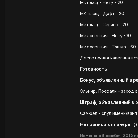
Мк плащ - Нету - 20
МК плащ - Дэфт - 20
Мк плащ - Скрино - 20
Мк эссенция - Нету -30
Мк эссенция - Ташма - 60
Деспотичная капелина воз
Готовность
Бонус, объявленный в р
Эльнир, Поехали - заход в
Штраф, объявленный в 
Сэмюэл - спул имени/вайп
Нет записи в планере =))
Изменено
5 ноября, 2012
п