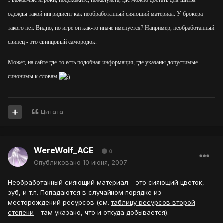
Уважаемые игроки, подскажите, пожалуйста, где можно достать для шитья
одежды такой ингридиент как необработанный сияющий материал. У брокера
такого нет. Видно, по игре он как-то иначе именуется? Например, необработанный
свинец - это свинцовый самородок.
Может, на сайте где-то есть подобная информация, где указаны допустимые
синонимы к словам
Цитата
WereWolf_ACE
0
Опубликовано
10 июня, 2007
Необработанный сияющий материал - это сияющий цветок,
зуб, и т.п. Попадаются в случайном порядке из
месторождений ресурсов (см.
таблицу ресурсов второй
степени
- там указано, что и откуда добывается).