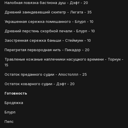
Налобная повязка бастиона душ - Дэфт - 20
Древний заиндевевший скипетр - Легата - 35
Украшенная сережка помешанного - Блурп - 10
Древний перстень скорбной печали - Блурп - 10
Заостренная сережка баньши - Стеймунн - 10
Перегретая первородная нить - Пикадор - 20
Травленые кожаные наплечники насущного времени - Торнун -
15
Остаток преданного судии - Апостоллл - 25
Остаток коварного судии - Дэфт - 20
Готовность
Бродяжка
Блурп
Пепс