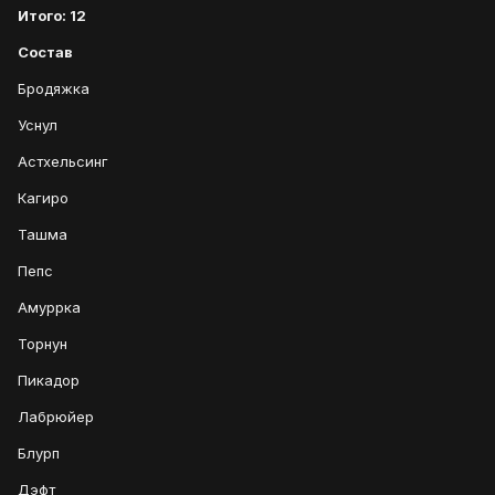
Итого: 12
Состав
Бродяжка
Уснул
Астхельсинг
Кагиро
Ташма
Пепс
Амуррка
Торнун
Пикадор
Лабрюйер
Блурп
Дэфт