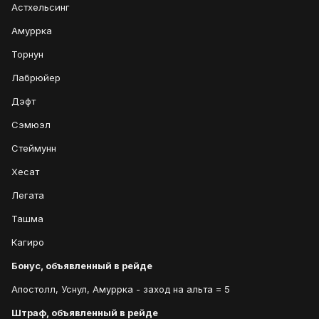
Астхельсинг
Амуррка
Торнун
Лабрюйер
Дэфт
Сэмюэл
Стеймунн
Хесат
Легата
Ташма
Кагиро
Бонус, объявленный в рейде
Апостолл, Уснул, Амуррка - заход на альта = 5
Штраф, объявленный в рейде