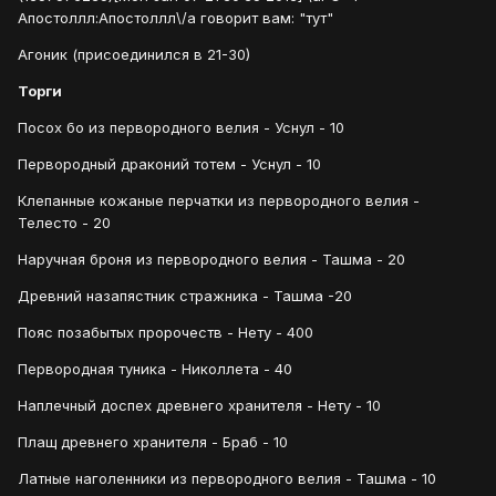
Апостоллл:Апостоллл\/a говорит вам: "тут"
Агоник (присоединился в 21-30)
Торги
Посох бо из первородного велия - Уснул - 10
Первородный драконий тотем - Уснул - 10
Клепанные кожаные перчатки из первородного велия -
Телесто - 20
Наручная броня из первородного велия - Ташма - 20
Древний назапястник стражника - Ташма -20
Пояс позабытых пророчеств - Нету - 400
Первородная туника - Николлета - 40
Наплечный доспех древнего хранителя - Нету - 10
Плащ древнего хранителя - Браб - 10
Латные наголенники из первородного велия - Ташма - 10