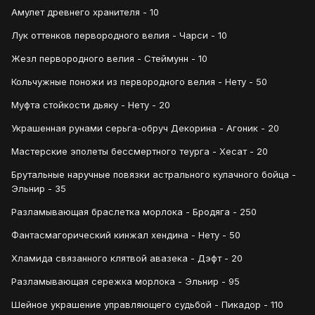
Амулет древнего хранителя - 10
Лук оттенков первородного велия - Чарси - 10
Жезл первородного велия - Стеймунн - 10
Кольчужные поножи из первородного велия - Нету - 50
Муфта стойкости дьяку - Нету - 20
Украшенная рунами серьга-обруч Декорина - Агоник - 20
Мастерские эполеты бессмертного теурга - Хесат - 20
Брутальные наручные повязки астрального кулачного бойца -
Эльнир - 35
Разламывающая браслетка морлока - Бродяга - 250
Фантасмагорический кинжал хендина - Нету - 50
Хламида связанного клятвой авазека - Дэфт - 20
Разламывающая сережка морлока - Эльнир - 95
Шейное украшение управляющего судьбой - Пикадор - 110