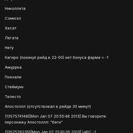
Николлета
Сэмюэл
Хесат
Легата
Нету
Кагиро (покинул рейд в 22-00) нет бонуса фарма = -1
Амуррка
Поехали
Стеймунн
Телесто
Апостоллл (отсутствовал в рейде 30 минут)
(1357574148)[Mon Jan 07 20:55:48 2013] Вы говорите
персонажу Апостоллл: "беги"
(1357576235)[Mon Jan 07 21:30:35 2013] \aPC -1