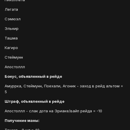
Легата
Сэмюэл
Эльнир
Ташма
Кагиро
Стеймунн
Апостоллл
Бонус, объявленный в рейде
Амуррка, Стеймунн, Поехали, Агоник - заход в рейд альтом =
5
Штраф, объявленный в рейде
Апостоллл - слак дота на Эриаке/вайп рейда = -10
Получение маны: