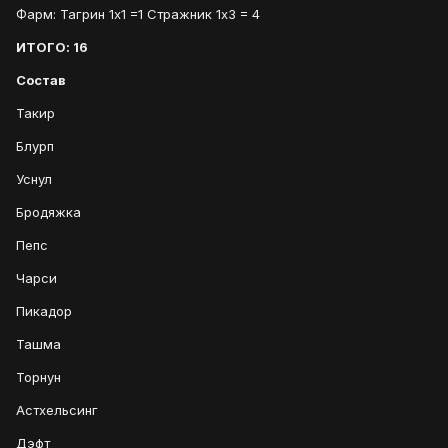
Фарм: Тагрин 1х1 =1 Стражник 1х3 = 4
ИТОГО: 16
Состав
Такир
Блурп
Уснул
Бродяжка
Пепс
Чарси
Пикадор
Ташма
Торнун
Астхельсинг
Дэфт