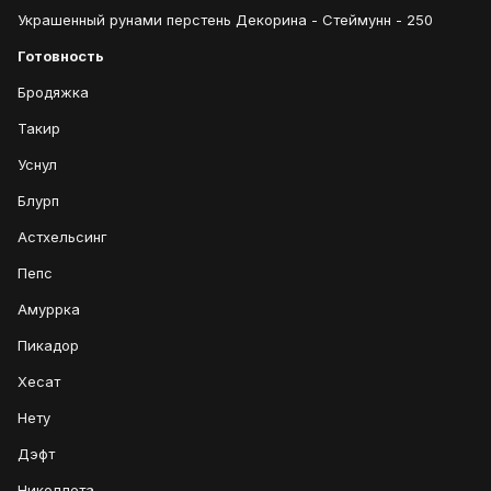
Украшенный рунами перстень Декорина - Стеймунн - 250
Готовность
Бродяжка
Такир
Уснул
Блурп
Астхельсинг
Пепс
Амуррка
Пикадор
Хесат
Нету
Дэфт
Николлета