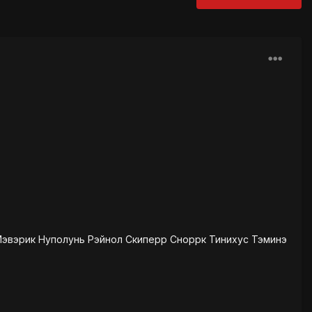
Мэвэрик Нуполунь Рэйнол Скиперр Сноррк Тинихус Тэминэ