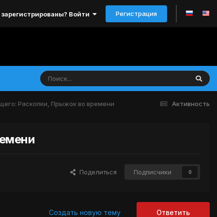
Регистрация
 зарегистрированы? Войти
пящего: Раскопки, Прыжок во времени
Активность
ремени
Поделиться
Подписчики
0
Создать новую тему
Ответить