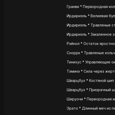
Гранви * Первородная коль
Ирдириэль * Велиевая бул
Ирдириэль * Травленые ст
Ирдириэль * Закаленное з
Рэйнол * Остаток яростног
Сноррк * Травленые кольч
Тинихус * Управляющие ок
Тэминэ * Сила через жертв
Шварцбух * Костяной шип 
Шварцбух * Призрачный ша
Шируочи * Первородная ки
Эрато * Длинный меч из п