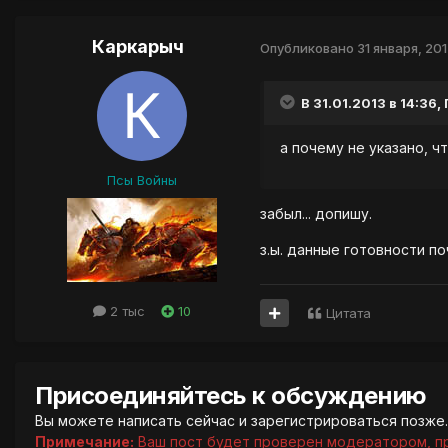
Каркарыч
Опубликовано
31 января, 20
В 31.01.2013 в 14:36,
а почему не указано, чт
Псы Войны
забыл... допишу.
з.ы. данные готовности по
2 тыс
10
Цитата
Присоединяйтесь к обсуждению
Вы можете написать сейчас и зарегистрироваться позже. 
Примечание:
Ваш пост будет проверен модератором, п