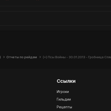
)
Отчеты по рейдам
(+) Псы Войны - 30.01.2013 - Гробница С
Ссылки
Игроки
Гильдии
Рецепты