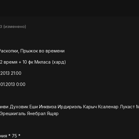
13
(изменено)
Раскопки, Прыжок во времени
12 время + 10 фк Миласа (хард)
2013 21:00
01.2013 0:00
анви Духовик Еши Инквиза Ирдириэль Карыч Ксаленар Лукаст 
 Эрешкигаль Янебрал Ящяр
ия * 75 *