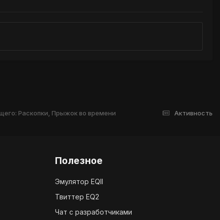
пящего: Раскопки, Прыжок во времени
Активность
Полезное
Эмулятор EQII
Твиттер EQ2
Чат с разработчиками