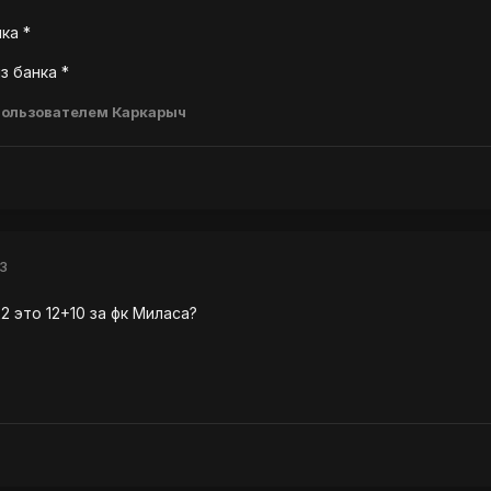
нка *
з банка *
ользователем Каркарыч
13
2 это 12+10 за фк Миласа?