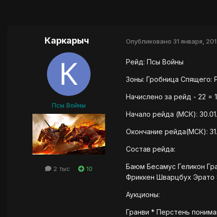
Каркарыч
Опубликовано
31 января, 20
Рейд: Псы Войны
Зоны: Гробница Спящего: 
Начислено за рейд - 22 = 
Псы Войны
Начало рейда (МСК): 30.01.
Окончание рейда(МСК): 31.
Состав рейда:
Баюм Бесамус Геликон Гр
2 тыс
10
Фриккен Шварцбух Эрато
Аукционы:
Гранви * Перстень пониман