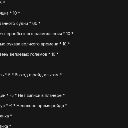
5 *
шка * 10 *
анного судии * 60 *
ч первобытного размышления * 10 *
ые рукава великого времени * 10 *
ень велиевых големов * 10 *
ь * 5 * Выход в рейд альтом *
н * -5 * Нет записи в планере *
ус * -1 * Неполное время рейда *
анка *
анка *