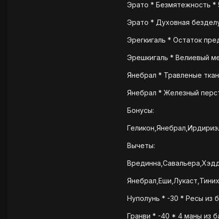
Эрато * Безмятежность * 
Эрато * Духовная безделу
Эрегкигаль * Остаток пред
Эрешкигаль * Велиевый ме
Янебрал * Травленые ткан
Янебрал * Железный перст
Бонусы:
Геликон,Янебрал,Ирдириэл
Вычеты:
Врединна,Савальера,Хэдди
Янебрал,Еши,Лукаст,Тиних
Нуполунь * -30 * Ресы из б
Гранви * -40 * 4 маны из б