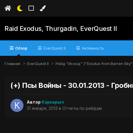
Raid Exodus, Thurgadin, EverQuest II
Обзор
EverQuest II
Активность
Главная
EverQuest II
Рейд "Исход" ("Exodus from Barren Sky"
(+) Псы Войны - 30.01.2013 - Гро
Автор
Каркарыч
31 января, 2013
в
Отчеты по рейдам