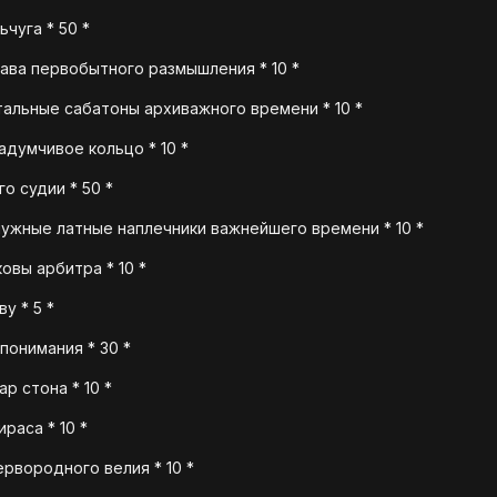
чуга * 50 *
ава первобытного размышления * 10 *
альные сабатоны архиважного времени * 10 *
адумчивое кольцо * 10 *
о судии * 50 *
ужные латные наплечники важнейшего времени * 10 *
овы арбитра * 10 *
у * 5 *
понимания * 30 *
р стона * 10 *
раса * 10 *
ервородного велия * 10 *