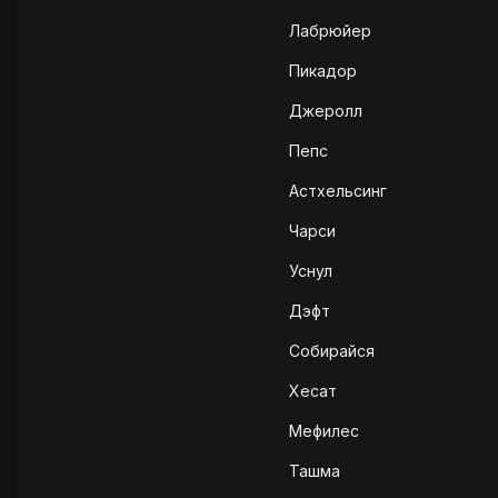
Лабрюйер
Пикадор
Джеролл
Пепс
Астхельсинг
Чарси
Уснул
Дэфт
Собирайся
Хесат
Мефилес
Ташма