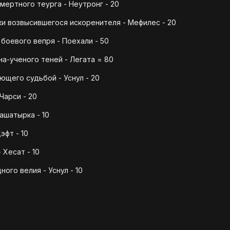
ертного теурга - Неутронг - 20
и возвысившегося искоренителя - Мефилес - 20
боевого вепря - Поехали - 50
на-ученого теней - Легата = 80
ющего судьбой - Уснул - 20
Чарси - 20
ашатырка - 10
эфт - 10
 Хесат - 10
ого велия - Уснул - 10