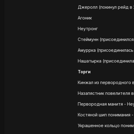
Джеролл (покинул рейд в 2
Агоник
Неутронг
Стеймунн (присоединился 
Амуррка (присоединилась 
Нашатырка (присоединилас
Торги
Кинжал из первородного ве
Назапястник повелителя в
Первородная манитя - Неу
Костяной шип понимания - 
Украшенное кольцо пониман