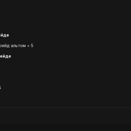
ейде
 рейд альтом = 5
рейде
5