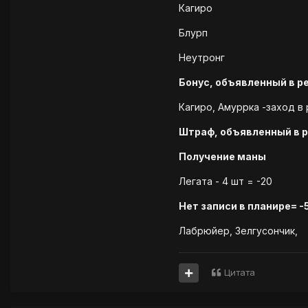
Кагиро
Блурп
Неутронг
Бонус, объявленный в р
Кагиро, Амуррка -заход в
Штраф, объявленный в 
Получение маны
Легата - 4 шт = -20
Нет записи в планире= -
Лабрюйер, Зелгусончик,
Цитата