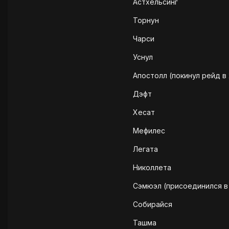
Астхельсинг
Торнун
Чарси
Уснул
Апостолл (покинул рейд в 
Дэфт
Хесат
Мефилес
Легата
Николлета
Сэмюэл (присоединился в 
Собирайся
Ташма