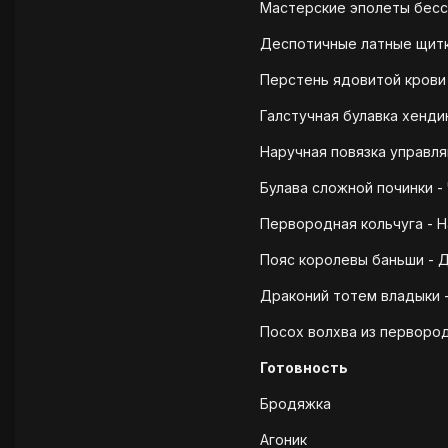
Мастерские эполеты бессм
Деспотичные латные щитк
Перстень ядовитой крови 
Галстучная булавка хенди
Наручная повязка управля
Булава сложной починки - 
Первородная кольчуга - Н
Пояс королевы баньши - Д
Драконий тотем владыки -
Посох волхва из первородн
Готовность
Бродяжка
Агоник