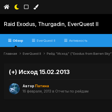
Raid Exodus, Thurgadin, EverQuest II
Обзор
EverQuest II
Активность
Главная
EverQuest II
Рейд "Исход" ("Exodus from Barren Sky"
(+) Исход 15.02.2013
Автор
Патина
16 февраля, 2013
в
Отчеты по рейдам