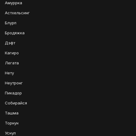
Амуррка
Астхельсинг
Блурп
Бродяжка
Дэфт
Кагиро
Легата
Нету
Неутронг
Пикадор
Собирайся
Ташма
Торнун
Уснул