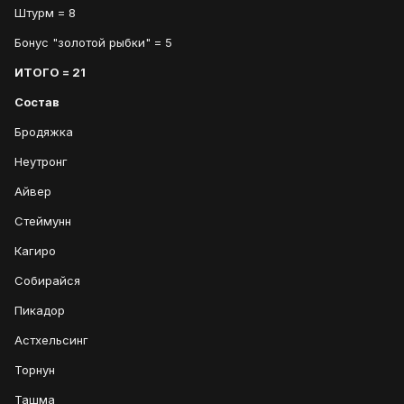
Штурм = 8
Бонус "золотой рыбки" = 5
ИТОГО = 21
Состав
Бродяжка
Неутронг
Айвер
Стеймунн
Кагиро
Собирайся
Пикадор
Астхельсинг
Торнун
Ташма