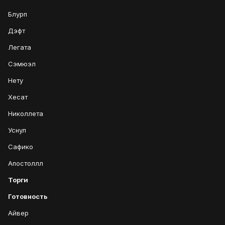
Блурп
Дэфт
Легата
Сэмюэл
Нету
Хесат
Николлета
Уснул
Сафико
Апостоллл
Торги
Готовность
Айвер