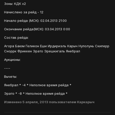
Зоны: КДК х2
Начислено за рейд - 12
Начало рейда (МСК): 02.04.2013 21:00
Окончание рейда(МСК): 03.04.2013 0:00
Состав рейда:
Агора Баюм Геликон Еши Ирдириэль Карыч Нуполунь Скиперр
Сноррк Фриккен Эрато Эрешкигаль Янебрал
Аукционы:
----
Вычеты:
Янебрал * -4 * Неполное время рейда *
Эрато * -8 * Неполное время рейда *
Изменено
5 апреля, 2013
пользователем Каркарыч