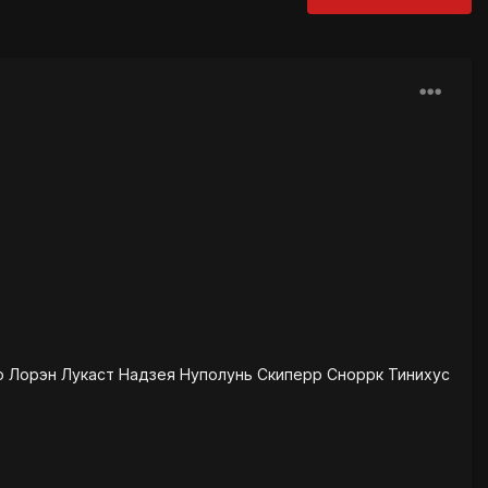
о Лорэн Лукаст Надзея Нуполунь Скиперр Сноррк Тинихус