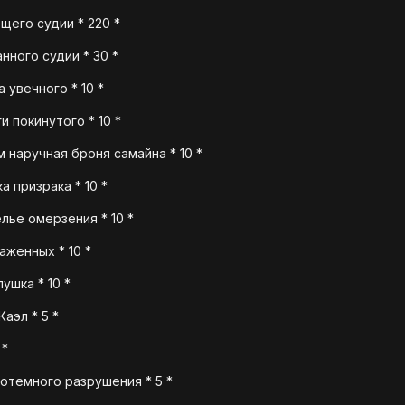
его судии * 220 *
нного судии * 30 *
 увечного * 10 *
 покинутого * 10 *
 наручная броня самайна * 10 *
а призрака * 10 *
лье омерзения * 10 *
аженных * 10 *
ушка * 10 *
аэл * 5 *
 *
отемного разрушения * 5 *