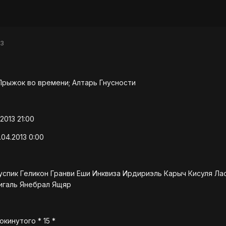
13
Прыжок во времени; Алтарь Гнусности
2013 21:00
04.2013 0:00
спик Геликон Гранви Еши Инквиза Ирдириэль Карыч Кисуля Ла
игаль Янебрал Ящяр
окинутого * 15 *