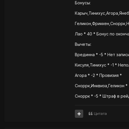
Бонусы:
Карыч,Тинихус,Агора,Янеб
Геликон,Фриккен,Сноррк,Н
Лао * 40 * Бонус по окон
Вычеты:
Врединна * -5 * Нет запис
Кисуля,Тинихус * -1 * Неп
Агора * -2 * Провизия *
Сноррк,Инквиза,Геликон * 
Сноррк * -5 * Штраф в рей
Цитата