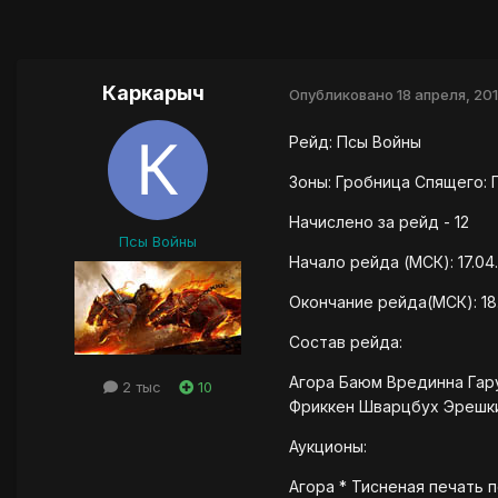
Каркарыч
Опубликовано
18 апреля, 20
Рейд: Псы Войны
Зоны: Гробница Спящего: 
Начислено за рейд - 12
Псы Войны
Начало рейда (МСК): 17.04.
Окончание рейда(МСК): 18.
Состав рейда:
Агора Баюм Врединна Гару
2 тыс
10
Фриккен Шварцбух Эрешк
Аукционы:
Агора * Тисненая печать п