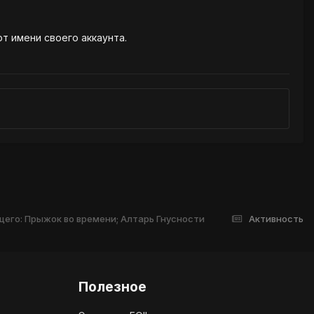
от имени своего аккаунта.
пящего: Прыжок во времени; Алтарь Гнусности
Активность
Полезное