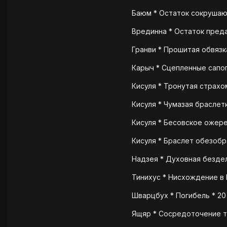
Баюм * Остаток сокрушающ
Врединна * Остаток преда
Гранви * Прошитая обвязка
Карыч * Сцепленные сапоги
Кисуля * Тронутая страхом
Кисуля * Чумазая браслетк
Кисуля * Бесовское ожере
Кисуля * Браслет обезобр
Надзея * Духовная бездел
Тинихус * Нисхождение в К
Шварцбух * Погибель * 20
Ящяр * Сосредоточение т