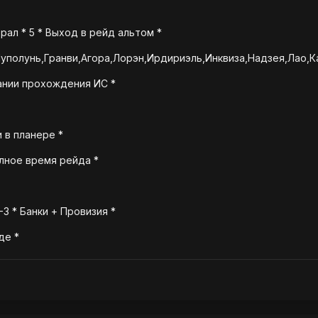
рал * 5 * Выход в рейд альтом *
уполунь,Гранви,Агора,Лорэн,Ирдириэль,Инквиза,Надзея,Лао,Ка
чании прохождения ИС *
и в планере *
олное время рейда *
-3 * Банки + Провизия *
де *