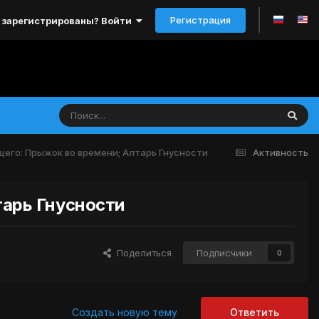
Регистрация
 зарегистрированы? Войти
пящего: Прыжок во времени; Алтарь Гнусности
Активность
тарь Гнусности
Поделиться
Подписчики
0
Создать новую тему
Ответить