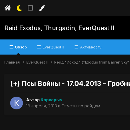
Raid Exodus, Thurgadin, EverQuest II
Обзор
EverQuest II
Активность
Главная
EverQuest II
Рейд "Исход" ("Exodus from Barren Sky"
(+) Псы Войны - 17.04.2013 - Гро
Автор
Каркарыч
18 апреля, 2013
в
Отчеты по рейдам